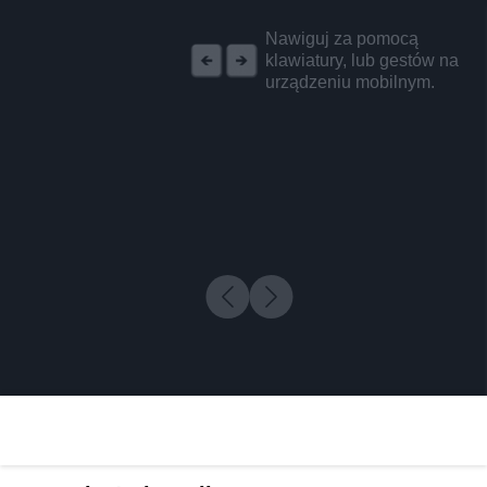
REKLAMA
Nawiguj za pomocą
klawiatury, lub gestów na
urządzeniu mobilnym.