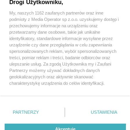
Drogi Użytkowniku,
My, naszych 1162 zaufanych partnerów oraz inne
Wydawca mediów
lokalnych
podmioty z Media Operator sp z.o.o. uzyskujemy dostęp i
przechowujemy informacje na urządzeniu oraz
przetwarzamy dane osobowe, takie jak unikalne
identyfikatory, standardowe informacje wysyłane przez
urządzenie czy dane przeglądania w celu zapewniania
2 / 0
spersonalizowanych reklam, wybór spersonalizowanych
Nie zapomnij
treści, pomiar reklam i treści, badanie odbiorców oraz
zapoznać się z:
polityką prywatności
regulamin korzystania z portali
ulepszanie usług. Za zgodą Użytkownika my i Zaufani
Twoje
miasto
Skontakuj się
z nami
Partnerzy możemy używać dokładnych danych
Piekary Śląskie
Kontakt
geolokalizacyjnych oraz aktywnie skanować
Chorzów
Wydawca
charakterystykę urządzenia do celów identyfikacji.
Tarnowskie Góry
Redakcja
Ruda Śląska
Newsletter
Ponieważ cenimy Twoją prywatność, prosimy o zgodę na
Świętochłowice
Reklama
korzystanie z tych technologii poprzez kliknięcie
Tychy
„Akceptuję”. Zgoda jest dobrowolna i zawsze możesz ją
Bytom
Katowice
zmienić/wycofać klikając przycisk ustawień prywatności
REKLAMA
PARTNERZY
USTAWIENIA
Gliwice
znajdujący się w lewym dolnym rogu strony
. Niektóre
Zabrze
Zagłębie
rodzaje przetwarzania danych nie wymagają zgody
użytkownika, ale masz prawo sprzeciwić się takiemu
Akceptuję