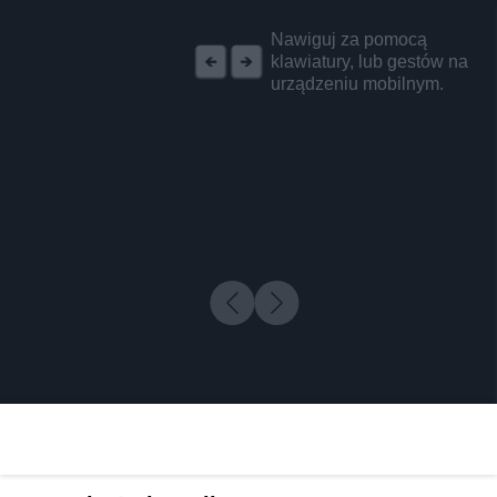
REKLAMA
Nawiguj za pomocą
klawiatury, lub gestów na
urządzeniu mobilnym.