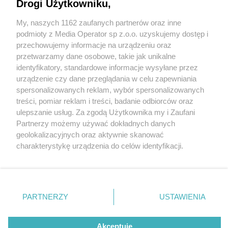
Drogi Użytkowniku,
My, naszych 1162 zaufanych partnerów oraz inne
Wydawca mediów
lokalnych
podmioty z Media Operator sp z.o.o. uzyskujemy dostęp i
przechowujemy informacje na urządzeniu oraz
przetwarzamy dane osobowe, takie jak unikalne
identyfikatory, standardowe informacje wysyłane przez
urządzenie czy dane przeglądania w celu zapewniania
5 / 0
spersonalizowanych reklam, wybór spersonalizowanych
Nie zapomnij
treści, pomiar reklam i treści, badanie odbiorców oraz
zapoznać się z:
polityką prywatności
regulamin korzystania z portali
ulepszanie usług. Za zgodą Użytkownika my i Zaufani
Twoje
miasto
Skontakuj się
z nami
Partnerzy możemy używać dokładnych danych
Piekary Śląskie
Kontakt
geolokalizacyjnych oraz aktywnie skanować
Chorzów
Wydawca
charakterystykę urządzenia do celów identyfikacji.
Tarnowskie Góry
Redakcja
Ruda Śląska
Newsletter
Ponieważ cenimy Twoją prywatność, prosimy o zgodę na
Świętochłowice
Reklama
korzystanie z tych technologii poprzez kliknięcie
Tychy
„Akceptuję”. Zgoda jest dobrowolna i zawsze możesz ją
Bytom
Katowice
zmienić/wycofać klikając przycisk ustawień prywatności
REKLAMA
PARTNERZY
USTAWIENIA
Gliwice
znajdujący się w lewym dolnym rogu strony
. Niektóre
Zabrze
Zagłębie
rodzaje przetwarzania danych nie wymagają zgody
użytkownika, ale masz prawo sprzeciwić się takiemu
Akceptuję