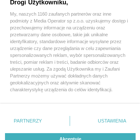
Drogi Użytkowniku,
My, naszych 1160 zaufanych partnerów oraz inne
Wydawca mediów
lokalnych
podmioty z Media Operator sp z.o.o. uzyskujemy dostęp i
przechowujemy informacje na urządzeniu oraz
przetwarzamy dane osobowe, takie jak unikalne
identyfikatory, standardowe informacje wysyłane przez
urządzenie czy dane przeglądania w celu zapewniania
2 / 0
spersonalizowanych reklam, wybór spersonalizowanych
Nie zapomnij
treści, pomiar reklam i treści, badanie odbiorców oraz
zapoznać się z:
polityką prywatności
regulamin korzystania z portali
ulepszanie usług. Za zgodą Użytkownika my i Zaufani
Twoje
miasto
Skontakuj się
z nami
Partnerzy możemy używać dokładnych danych
Piekary Śląskie
Kontakt
geolokalizacyjnych oraz aktywnie skanować
Chorzów
Wydawca
charakterystykę urządzenia do celów identyfikacji.
Tarnowskie Góry
Redakcja
Ruda Śląska
Newsletter
Ponieważ cenimy Twoją prywatność, prosimy o zgodę na
Świętochłowice
Reklama
korzystanie z tych technologii poprzez kliknięcie
Tychy
„Akceptuję”. Zgoda jest dobrowolna i zawsze możesz ją
Bytom
Katowice
zmienić/wycofać klikając przycisk ustawień prywatności
REKLAMA
PARTNERZY
USTAWIENIA
Gliwice
znajdujący się w lewym dolnym rogu strony
. Niektóre
Zabrze
Zagłębie
rodzaje przetwarzania danych nie wymagają zgody
użytkownika, ale masz prawo sprzeciwić się takiemu
Akceptuję