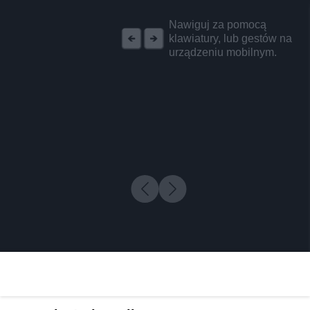
REKLAMA
Nawiguj za pomocą
klawiatury, lub gestów na
urządzeniu mobilnym.