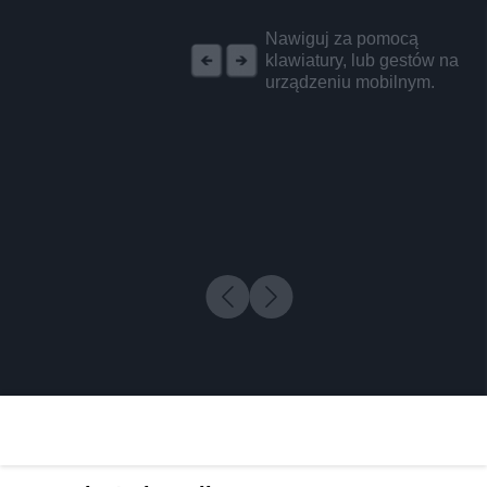
REKLAMA
Nawiguj za pomocą
klawiatury, lub gestów na
urządzeniu mobilnym.