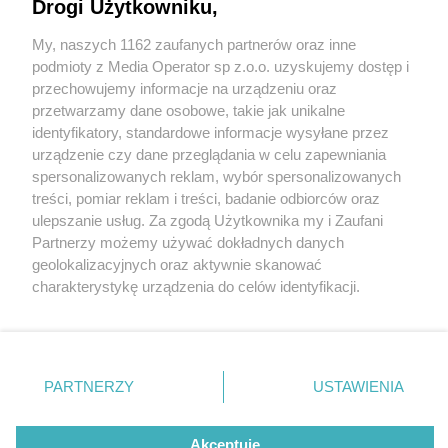
Drogi Użytkowniku,
My, naszych 1162 zaufanych partnerów oraz inne
Wydawca mediów
lokalnych
podmioty z Media Operator sp z.o.o. uzyskujemy dostęp i
przechowujemy informacje na urządzeniu oraz
przetwarzamy dane osobowe, takie jak unikalne
identyfikatory, standardowe informacje wysyłane przez
urządzenie czy dane przeglądania w celu zapewniania
4 / 0
spersonalizowanych reklam, wybór spersonalizowanych
Nie zapomnij
treści, pomiar reklam i treści, badanie odbiorców oraz
zapoznać się z:
polityką prywatności
regulamin korzystania z portali
ulepszanie usług. Za zgodą Użytkownika my i Zaufani
Twoje
miasto
Skontakuj się
z nami
Partnerzy możemy używać dokładnych danych
Piekary Śląskie
Kontakt
geolokalizacyjnych oraz aktywnie skanować
Chorzów
Wydawca
charakterystykę urządzenia do celów identyfikacji.
Tarnowskie Góry
Redakcja
Ruda Śląska
Newsletter
Ponieważ cenimy Twoją prywatność, prosimy o zgodę na
Świętochłowice
Reklama
korzystanie z tych technologii poprzez kliknięcie
Tychy
„Akceptuję”. Zgoda jest dobrowolna i zawsze możesz ją
Bytom
Katowice
zmienić/wycofać klikając przycisk ustawień prywatności
REKLAMA
PARTNERZY
USTAWIENIA
Gliwice
znajdujący się w lewym dolnym rogu strony
. Niektóre
Zabrze
Zagłębie
rodzaje przetwarzania danych nie wymagają zgody
użytkownika, ale masz prawo sprzeciwić się takiemu
Akceptuję