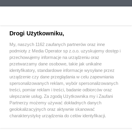
Drogi Użytkowniku,
My, naszych 1162 zaufanych partnerów oraz inne
Wydawca mediów
lokalnych
podmioty z Media Operator sp z.o.o. uzyskujemy dostęp i
przechowujemy informacje na urządzeniu oraz
przetwarzamy dane osobowe, takie jak unikalne
identyfikatory, standardowe informacje wysyłane przez
urządzenie czy dane przeglądania w celu zapewniania
spersonalizowanych reklam, wybór spersonalizowanych
Nie zapomnij
treści, pomiar reklam i treści, badanie odbiorców oraz
zapoznać się z:
polityką prywatności
regulamin korzystania z portali
ulepszanie usług. Za zgodą Użytkownika my i Zaufani
Twoje
miasto
Skontakuj się
z nami
Partnerzy możemy używać dokładnych danych
Piekary Śląskie
Kontakt
geolokalizacyjnych oraz aktywnie skanować
Chorzów
Wydawca
charakterystykę urządzenia do celów identyfikacji.
Tarnowskie Góry
Redakcja
Ruda Śląska
Newsletter
Ponieważ cenimy Twoją prywatność, prosimy o zgodę na
Świętochłowice
Reklama
korzystanie z tych technologii poprzez kliknięcie
Tychy