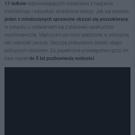
17-latków
odpowiadających rysopisowi z nagrania
monitoringu i odzyskali skradzione rzeczy. Jak się okazało,
jeden z młodocianych sprawców okazał się poszukiwany
,
w związku z oddaleniem się z placówki opiekuńczo-
wychowawczej. Mężczyźni po nocy spędzonej w policyjnej
celi usłyszeli zarzuty. Decyzją prokuratora zostali objęci
policyjnym dozorem. Za popełnione przestępstwo grozi im
kara nawet
do 5 lat pozbawienia wolności
.