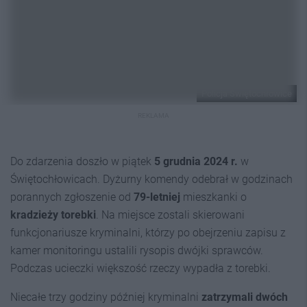
Policja Świętochłowice
REKLAMA
Do zdarzenia doszło w piątek
5 grudnia 2024 r.
w
Świętochłowicach. Dyżurny komendy odebrał w godzinach
porannych zgłoszenie od
79-letniej
mieszkanki o
kradzieży torebki
. Na miejsce zostali skierowani
funkcjonariusze kryminalni, którzy po obejrzeniu zapisu z
kamer monitoringu ustalili rysopis dwójki sprawców.
Podczas ucieczki większość rzeczy wypadła z torebki.
Niecałe trzy godziny później kryminalni
zatrzymali dwóch