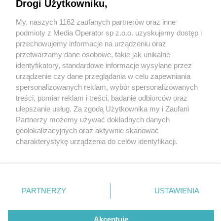
Drogi Użytkowniku,
My, naszych 1162 zaufanych partnerów oraz inne
Wydawca mediów
lokalnych
podmioty z Media Operator sp z.o.o. uzyskujemy dostęp i
przechowujemy informacje na urządzeniu oraz
przetwarzamy dane osobowe, takie jak unikalne
identyfikatory, standardowe informacje wysyłane przez
urządzenie czy dane przeglądania w celu zapewniania
5 / 0
spersonalizowanych reklam, wybór spersonalizowanych
Nie zapomnij
treści, pomiar reklam i treści, badanie odbiorców oraz
zapoznać się z:
polityką prywatności
regulamin korzystania z portali
ulepszanie usług. Za zgodą Użytkownika my i Zaufani
Twoje
miasto
Skontakuj się
z nami
Partnerzy możemy używać dokładnych danych
Piekary Śląskie
Kontakt
geolokalizacyjnych oraz aktywnie skanować
Chorzów
Wydawca
charakterystykę urządzenia do celów identyfikacji.
Tarnowskie Góry
Redakcja
Ruda Śląska
Newsletter
Ponieważ cenimy Twoją prywatność, prosimy o zgodę na
Świętochłowice
Reklama
korzystanie z tych technologii poprzez kliknięcie
Tychy
„Akceptuję”. Zgoda jest dobrowolna i zawsze możesz ją
Bytom
Katowice
zmienić/wycofać klikając przycisk ustawień prywatności
REKLAMA
PARTNERZY
USTAWIENIA
Gliwice
znajdujący się w lewym dolnym rogu strony
. Niektóre
Zabrze
Zagłębie
rodzaje przetwarzania danych nie wymagają zgody
użytkownika, ale masz prawo sprzeciwić się takiemu
Akceptuję