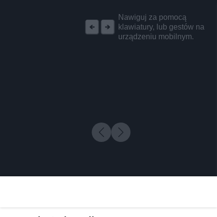
REKLAMA
Nawiguj za pomocą
klawiatury, lub gestów na
urządzeniu mobilnym.