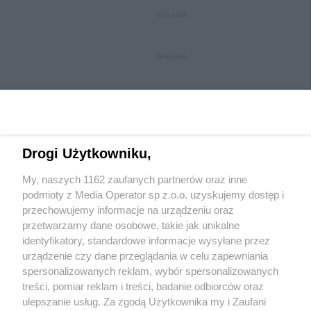
REKLAMA
REKLAMA
Drogi Użytkowniku,
My, naszych 1162 zaufanych partnerów oraz inne
Wydawca mediów
lokalnych
podmioty z Media Operator sp z.o.o. uzyskujemy dostęp i
przechowujemy informacje na urządzeniu oraz
przetwarzamy dane osobowe, takie jak unikalne
identyfikatory, standardowe informacje wysyłane przez
urządzenie czy dane przeglądania w celu zapewniania
spersonalizowanych reklam, wybór spersonalizowanych
Nie zapomnij
treści, pomiar reklam i treści, badanie odbiorców oraz
zapoznać się z:
polityką prywatności
regulamin korzystania z portali
ulepszanie usług. Za zgodą Użytkownika my i Zaufani
Twoje
miasto
Skontakuj się
z nami