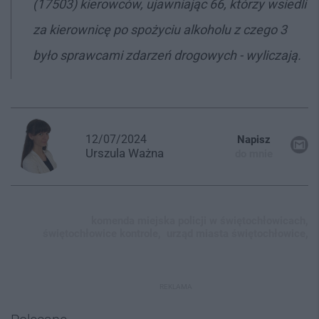
(17503) kierowców, ujawniając 66, którzy wsiedli
za kierownicę po spożyciu alkoholu z czego 3
było sprawcami zdarzeń drogowych - wyliczają.
12/07/2024
Napisz
Urszula
Ważna
do mnie
komenda miejska policji w świętochłowicach,
świętochłowice kontrole,
urząd miasta świętochłowice,
REKLAMA