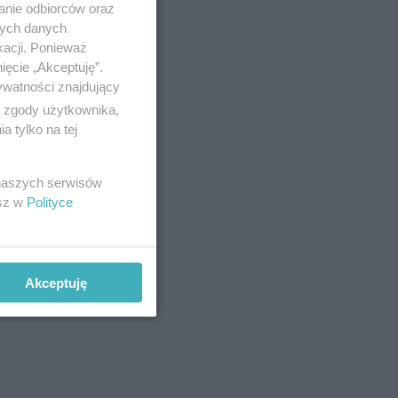
anie odbiorców oraz
nych danych
kacji. Ponieważ
ięcie „Akceptuję”.
ywatności znajdujący
ą zgody użytkownika,
 tylko na tej
 naszych serwisów
fot:
esz w
Polityce
Akceptuję