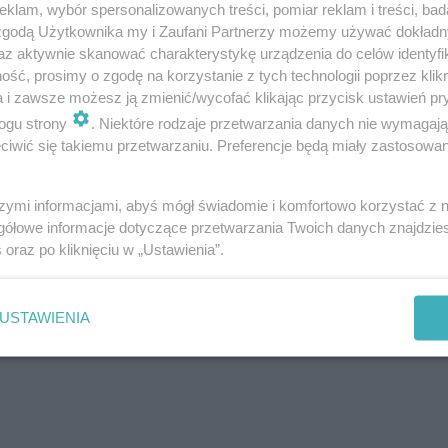
klam, wybór spersonalizowanych treści, pomiar reklam i treści, bad
 zgodą Użytkownika my i Zaufani Partnerzy możemy używać dokład
az aktywnie skanować charakterystykę urządzenia do celów identyfi
ść, prosimy o zgodę na korzystanie z tych technologii poprzez klikn
a i zawsze możesz ją zmienić/wycofać klikając przycisk ustawień pr
ogu strony
. Niektóre rodzaje przetwarzania danych nie wymagaj
iwić się takiemu przetwarzaniu. Preferencje będą miały zastosowania
szymi informacjami, abyś mógł świadomie i komfortowo korzystać z
gółowe informacje dotyczące przetwarzania Twoich danych znajdzi
s
oraz po kliknięciu w „Ustawienia”.
USTAWIENIA