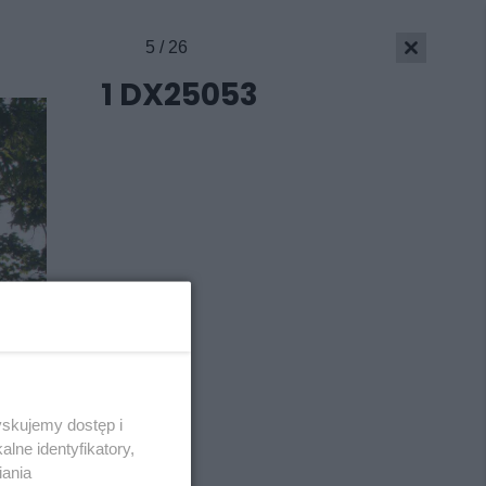
5 / 26
Skontakuj się
z nami
1 DX25053
Kontakt
Wydawca
Redakcja
Newsletter
Reklama
yskujemy dostęp i
lne identyfikatory,
iania