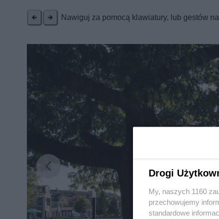
Nawiguj za pomocą klawiatury, lub gestów n
Nie zapomnij
zapoznać się z:
polityką prywatnośc
Wydawca mediów
lokalnych
Drogi Użytkow
My, naszych 1160 zau
przechowujemy informa
standardowe informac