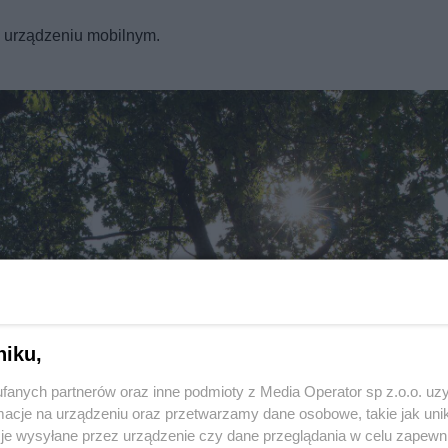
a urządzeniu mobilnym.
Twoje
miasto
Piekary Śląskie
Chorzów
i
regulamin korzystania z portali
Tarnowskie Góry
Ruda Śląska
Świętochłowice
Tychy
Bytom
Katowice
Gliwice
Zabrze
Zagłębie
niku,
fanych partnerów oraz inne podmioty z Media Operator sp z.o.o. uz
cje na urządzeniu oraz przetwarzamy dane osobowe, takie jak unika
je wysyłane przez urządzenie czy dane przeglądania w celu zapewn