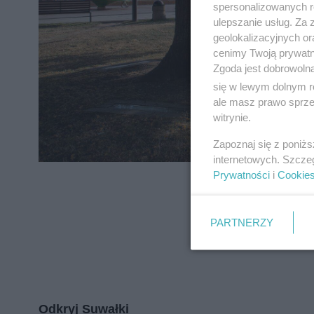
spersonalizowanych re
ulepszanie usług. Za
geolokalizacyjnych or
cenimy Twoją prywatno
Zgoda jest dobrowoln
się w lewym dolnym r
ale masz prawo sprzec
witrynie.
Zapoznaj się z poniż
internetowych. Szcze
Prywatności
i
Cookie
PARTNERZY
Odkryj Suwałki