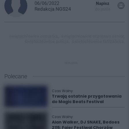
06/06/2022
Napisz
Redakcja
NGS24
do mnie
świętochłowice oszustka,
świętochłowice oszustwo senior,
świętochłowice policja,
świętochłowice tatrzańska,
REKLAMA
Polecane
Czas Wolny
Trwają ostatnie przygotowania
do Magic Beats Festival
Czas Wolny
Alan Walker, DJ SNAKE, Bedoes
2115: Fajer Festiwal Chorzów