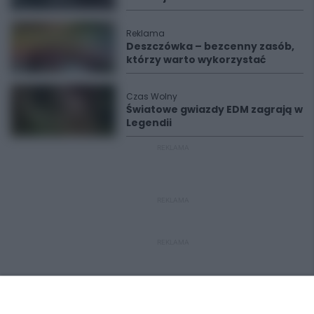
Reklama
Deszczówka – bezcenny zasób,
którzy warto wykorzystać
Czas Wolny
Światowe gwiazdy EDM zagrają w
Legendii
REKLAMA
REKLAMA
REKLAMA