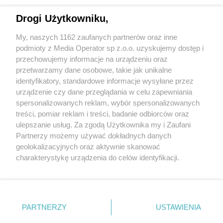
Drogi Użytkowniku,
My, naszych 1162 zaufanych partnerów oraz inne
Wydawca mediów
lokalnych
podmioty z Media Operator sp z.o.o. uzyskujemy dostęp i
przechowujemy informacje na urządzeniu oraz
przetwarzamy dane osobowe, takie jak unikalne
identyfikatory, standardowe informacje wysyłane przez
urządzenie czy dane przeglądania w celu zapewniania
spersonalizowanych reklam, wybór spersonalizowanych
Nie zapomnij
treści, pomiar reklam i treści, badanie odbiorców oraz
zapoznać się z:
polityką prywatności
regulamin korzystania z portali
ulepszanie usług. Za zgodą Użytkownika my i Zaufani
Twoje
miasto
Skontakuj się
z nami
Partnerzy możemy używać dokładnych danych
Piekary Śląskie
Kontakt
geolokalizacyjnych oraz aktywnie skanować
Chorzów
Wydawca
charakterystykę urządzenia do celów identyfikacji.
Tarnowskie Góry
Redakcja
Ruda Śląska
Newsletter
Ponieważ cenimy Twoją prywatność, prosimy o zgodę na
Świętochłowice
Reklama
korzystanie z tych technologii poprzez kliknięcie
Tychy
„Akceptuję”. Zgoda jest dobrowolna i zawsze możesz ją
Bytom
Katowice
zmienić/wycofać klikając przycisk ustawień prywatności
PARTNERZY
USTAWIENIA
Gliwice
znajdujący się w lewym dolnym rogu strony
. Niektóre
Zabrze
Zagłębie