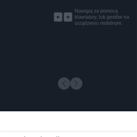
REKLAMA
Nawiguj za pomocą
klawiatury, lub gestów na
urządzeniu mobilnym.