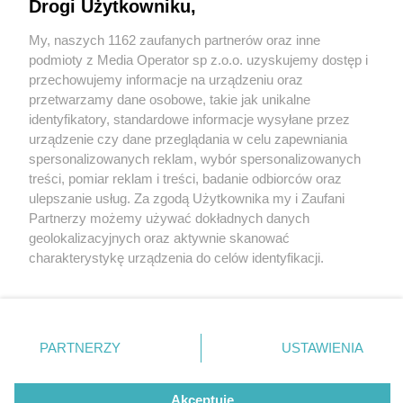
Drogi Użytkowniku,
My, naszych 1162 zaufanych partnerów oraz inne
Wydawca mediów
lokalnych
podmioty z Media Operator sp z.o.o. uzyskujemy dostęp i
przechowujemy informacje na urządzeniu oraz
przetwarzamy dane osobowe, takie jak unikalne
identyfikatory, standardowe informacje wysyłane przez
urządzenie czy dane przeglądania w celu zapewniania
5 / 0
spersonalizowanych reklam, wybór spersonalizowanych
Nie zapomnij
treści, pomiar reklam i treści, badanie odbiorców oraz
zapoznać się z:
polityką prywatności
regulamin korzystania z portali
ulepszanie usług. Za zgodą Użytkownika my i Zaufani
Twoje
miasto
Skontakuj się
z nami
Partnerzy możemy używać dokładnych danych
Piekary Śląskie
Kontakt
geolokalizacyjnych oraz aktywnie skanować
Chorzów
Wydawca
charakterystykę urządzenia do celów identyfikacji.
Tarnowskie Góry
Redakcja
Ruda Śląska
Newsletter
Ponieważ cenimy Twoją prywatność, prosimy o zgodę na
Świętochłowice
Reklama
korzystanie z tych technologii poprzez kliknięcie
Tychy
„Akceptuję”. Zgoda jest dobrowolna i zawsze możesz ją
Bytom
Katowice
zmienić/wycofać klikając przycisk ustawień prywatności
REKLAMA
PARTNERZY
USTAWIENIA
Gliwice
znajdujący się w lewym dolnym rogu strony
. Niektóre
Zabrze
Zagłębie
rodzaje przetwarzania danych nie wymagają zgody
użytkownika, ale masz prawo sprzeciwić się takiemu
Akceptuję