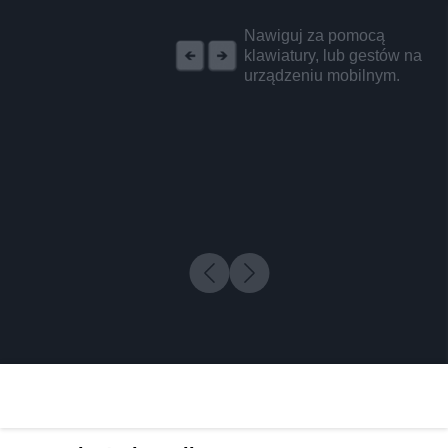
REKLAMA
Nawiguj za pomocą
klawiatury, lub gestów na
urządzeniu mobilnym.