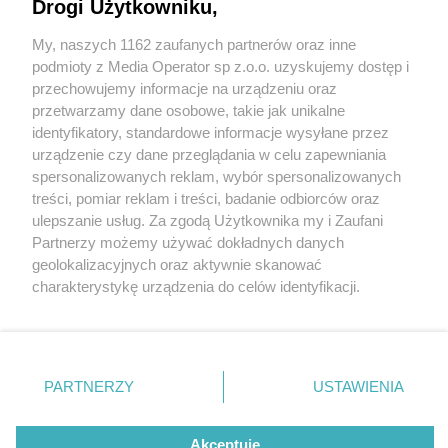
Drogi Użytkowniku,
My, naszych 1162 zaufanych partnerów oraz inne
Wydawca mediów
lokalnych
podmioty z Media Operator sp z.o.o. uzyskujemy dostęp i
przechowujemy informacje na urządzeniu oraz
przetwarzamy dane osobowe, takie jak unikalne
identyfikatory, standardowe informacje wysyłane przez
urządzenie czy dane przeglądania w celu zapewniania
4 / 0
spersonalizowanych reklam, wybór spersonalizowanych
Nie zapomnij
treści, pomiar reklam i treści, badanie odbiorców oraz
zapoznać się z:
polityką prywatności
regulamin korzystania z portali
ulepszanie usług. Za zgodą Użytkownika my i Zaufani
Twoje
miasto
Skontakuj się
z nami
Partnerzy możemy używać dokładnych danych
Piekary Śląskie
Kontakt
geolokalizacyjnych oraz aktywnie skanować
Chorzów
Wydawca
charakterystykę urządzenia do celów identyfikacji.
Tarnowskie Góry
Redakcja
Ruda Śląska
Newsletter
Ponieważ cenimy Twoją prywatność, prosimy o zgodę na
Świętochłowice
Reklama
korzystanie z tych technologii poprzez kliknięcie
Tychy
„Akceptuję”. Zgoda jest dobrowolna i zawsze możesz ją
Bytom
Katowice
zmienić/wycofać klikając przycisk ustawień prywatności
REKLAMA
PARTNERZY
USTAWIENIA
Gliwice
znajdujący się w lewym dolnym rogu strony
. Niektóre
Zabrze
Zagłębie
rodzaje przetwarzania danych nie wymagają zgody
użytkownika, ale masz prawo sprzeciwić się takiemu
Akceptuję