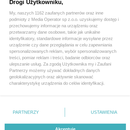
Drogi Użytkowniku,
My, naszych 1162 zaufanych partnerów oraz inne
Wydawca mediów
lokalnych
podmioty z Media Operator sp z.o.o. uzyskujemy dostęp i
przechowujemy informacje na urządzeniu oraz
przetwarzamy dane osobowe, takie jak unikalne
identyfikatory, standardowe informacje wysyłane przez
urządzenie czy dane przeglądania w celu zapewniania
3 / 0
spersonalizowanych reklam, wybór spersonalizowanych
Nie zapomnij
treści, pomiar reklam i treści, badanie odbiorców oraz
zapoznać się z:
polityką prywatności
regulamin korzystania z portali
ulepszanie usług. Za zgodą Użytkownika my i Zaufani
Twoje
miasto
Skontakuj się
z nami
Partnerzy możemy używać dokładnych danych
Piekary Śląskie
Kontakt
geolokalizacyjnych oraz aktywnie skanować
Chorzów
Wydawca
charakterystykę urządzenia do celów identyfikacji.
Tarnowskie Góry
Redakcja
Ruda Śląska
Newsletter
Ponieważ cenimy Twoją prywatność, prosimy o zgodę na
Świętochłowice
Reklama
korzystanie z tych technologii poprzez kliknięcie
Tychy
„Akceptuję”. Zgoda jest dobrowolna i zawsze możesz ją
Bytom
Katowice
zmienić/wycofać klikając przycisk ustawień prywatności
REKLAMA
PARTNERZY
USTAWIENIA
Gliwice
znajdujący się w lewym dolnym rogu strony
. Niektóre
Zabrze
Zagłębie
rodzaje przetwarzania danych nie wymagają zgody
użytkownika, ale masz prawo sprzeciwić się takiemu
Akceptuję