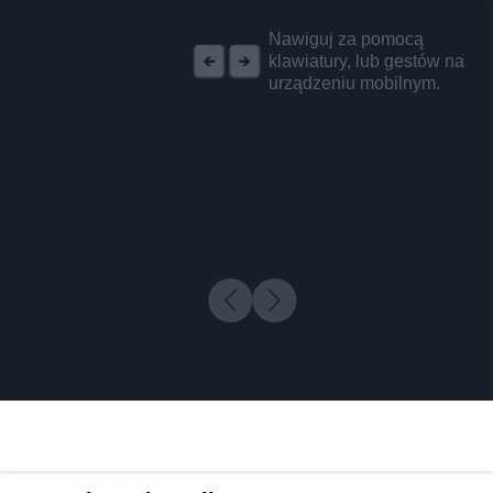
REKLAMA
Nawiguj za pomocą
klawiatury, lub gestów na
urządzeniu mobilnym.