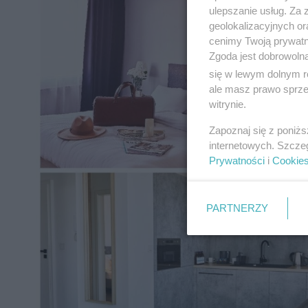
ulepszanie usług. Za
geolokalizacyjnych or
cenimy Twoją prywatno
Zgoda jest dobrowoln
się w lewym dolnym r
ale masz prawo sprzec
witrynie.
Zapoznaj się z poniż
internetowych. Szcze
Prywatności
i
Cookie
PARTNERZY