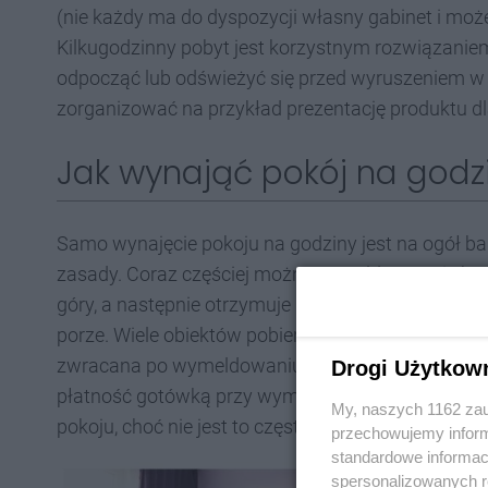
(nie każdy ma do dyspozycji własny gabinet i moż
Kilkugodzinny pobyt jest korzystnym rozwiązaniem 
odpocząć lub odświeżyć się przed wyruszeniem w
zorganizować na przykład prezentację produktu dla
Jak wynająć pokój na godz
Samo wynajęcie pokoju na godziny jest na ogół bar
zasady. Coraz częściej można zameldować się bezk
góry, a następnie otrzymuje kod dostępu, za pom
porze. Wiele obiektów pobiera również kaucję na p
zwracana po wymeldowaniu (o ile pokój jest w nie
Drogi Użytkow
płatność gotówką przy wymeldowaniu. W przypad
My, naszych 1162 zau
pokoju, choć nie jest to często stosowana praktyka
przechowujemy informa
standardowe informac
spersonalizowanych re