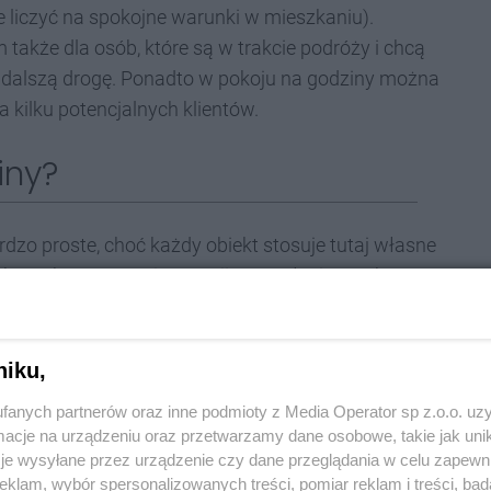
e liczyć na spokojne warunki w mieszkaniu).
także dla osób, które są w trakcie podróży i chcą
 dalszą drogę. Ponadto w pokoju na godziny można
 kilku potencjalnych klientów.
iny?
dzo proste, choć każdy obiekt stosuje tutaj własne
ontaktowo. W tej sytuacji Gość płaci za pobyt z
ocą którego może dostać się do pokoju o umówionej
oczet ewentualnych strat materialnych, która jest
naruszonym stanie). Niektóre obiekty zgadzają się na
niku,
ku braku recepcji Gość może zostawić gotówkę w
fanych partnerów oraz inne podmioty z Media Operator sp z.o.o. uz
.
cje na urządzeniu oraz przetwarzamy dane osobowe, takie jak unika
je wysyłane przez urządzenie czy dane przeglądania w celu zapewn
klam, wybór spersonalizowanych treści, pomiar reklam i treści, bad