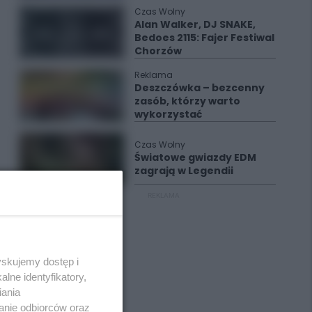
Czas Wolny
Alan Walker, DJ SNAKE,
Bedoes 2115: Fajer Festiwal
Chorzów
Reklama
Deszczówka – bezcenny
zasób, którzy warto
wykorzystać
Czas Wolny
Światowe gwiazdy EDM
zagrają w Legendii
REKLAMA
yskujemy dostęp i
lne identyfikatory,
iania
anie odbiorców oraz