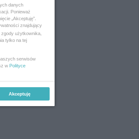
nych danych
kacji. Ponieważ
ięcie „Akceptuję”.
ywatności znajdujący
ą zgody użytkownika,
 tylko na tej
 naszych serwisów
esz w
Polityce
Akceptuję