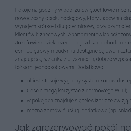
Pokoje na godziny w pobliżu Świętochłowic możn
nowoczesny obiekt noclegowy, który zapewnia ela
wynajem krótko- i długoterminowy, przy czym ofert
klientów biznesowych. Apartamentowiec położony 
Józefowiec, dzięki czemu dojazd samochodem z c
ośmiopiętrowym budynku dostępne są dwu- i czt
znajduje się łazienka z prysznicem, dobrze wypos
łóżkami jednoosobowymi. Dodatkowo:
obiekt stosuje wygodny system kodów dostę
Goście mogą korzystać z darmowego Wi-Fi;
w pokojach znajduje się telewizor z telewizją
można zamówić usługi dodatkowe (np. śniadan
Jak zarezerwować pokój na