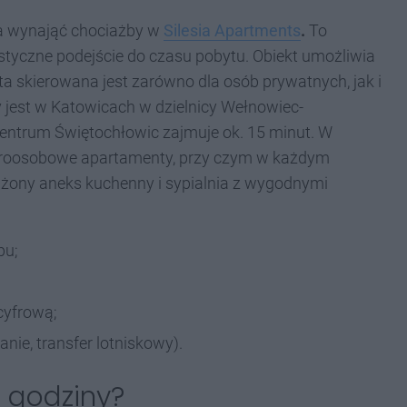
a wynająć chociażby w
Silesia Apartments
.
To
styczne podejście do czasu pobytu. Obiekt umożliwia
a skierowana jest zarówno dla osób prywatnych, jak i
jest w Katowicach w dzielnicy Wełnowiec-
entrum Świętochłowic zajmuje ok. 15 minut. W
eroosobowe apartamenty, przy czym w każdym
ażony aneks kuchenny i sypialnia z wygodnymi
pu;
 cyfrową;
ie, transfer lotniskowy).
 godziny?