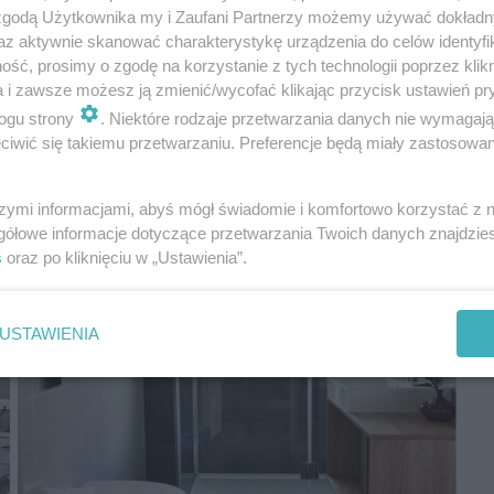
 zgodą Użytkownika my i Zaufani Partnerzy możemy używać dokład
az aktywnie skanować charakterystykę urządzenia do celów identyfi
ść, prosimy o zgodę na korzystanie z tych technologii poprzez klikn
a i zawsze możesz ją zmienić/wycofać klikając przycisk ustawień pr
ogu strony
. Niektóre rodzaje przetwarzania danych nie wymagaj
iwić się takiemu przetwarzaniu. Preferencje będą miały zastosowania
szymi informacjami, abyś mógł świadomie i komfortowo korzystać z
gółowe informacje dotyczące przetwarzania Twoich danych znajdzi
s
oraz po kliknięciu w „Ustawienia”.
USTAWIENIA