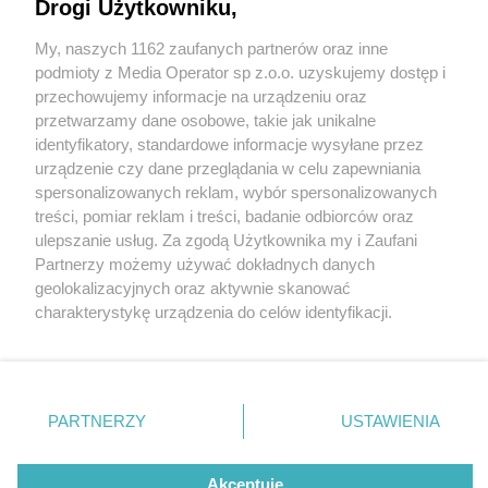
Drogi Użytkowniku,
My, naszych 1162 zaufanych partnerów oraz inne
Wydawca mediów
lokalnych
podmioty z Media Operator sp z.o.o. uzyskujemy dostęp i
przechowujemy informacje na urządzeniu oraz
przetwarzamy dane osobowe, takie jak unikalne
identyfikatory, standardowe informacje wysyłane przez
urządzenie czy dane przeglądania w celu zapewniania
2 / 0
spersonalizowanych reklam, wybór spersonalizowanych
Nie zapomnij
treści, pomiar reklam i treści, badanie odbiorców oraz
zapoznać się z:
polityką prywatności
regulamin korzystania z portali
ulepszanie usług. Za zgodą Użytkownika my i Zaufani
Twoje
miasto
Skontakuj się
z nami
Partnerzy możemy używać dokładnych danych
Piekary Śląskie
Kontakt
geolokalizacyjnych oraz aktywnie skanować
Chorzów
Wydawca
charakterystykę urządzenia do celów identyfikacji.
Tarnowskie Góry
Redakcja
Ruda Śląska
Newsletter
Ponieważ cenimy Twoją prywatność, prosimy o zgodę na
Świętochłowice
Reklama
korzystanie z tych technologii poprzez kliknięcie
Tychy
„Akceptuję”. Zgoda jest dobrowolna i zawsze możesz ją
Bytom
Katowice
zmienić/wycofać klikając przycisk ustawień prywatności
REKLAMA
PARTNERZY
USTAWIENIA
Gliwice
znajdujący się w lewym dolnym rogu strony
. Niektóre
Zabrze
Zagłębie
rodzaje przetwarzania danych nie wymagają zgody
użytkownika, ale masz prawo sprzeciwić się takiemu
Akceptuję