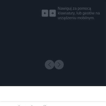
REKLAMA
Nawiguj za pomocą
klawiatury, lub gestów na
urządzeniu mobilnym.