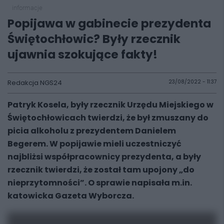
informacje
Popijawa w gabinecie prezydenta
Świętochłowic? Były rzecznik
ujawnia szokujące fakty!
Redakcja NGS24
23/08/2022 - 11:37
Patryk Kosela, były rzecznik Urzędu Miejskiego w
Świętochłowicach twierdzi, że był zmuszany do
picia alkoholu z prezydentem Danielem
Begerem. W popijawie mieli uczestniczyć
najbliżsi współpracownicy prezydenta, a były
rzecznik twierdzi, że został tam upojony „do
nieprzytomności”. O sprawie napisała m.in.
katowicka Gazeta Wyborcza.