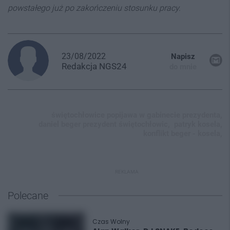
powstałego już po zakończeniu stosunku pracy.
23/08/2022
Napisz
Redakcja
NGS24
do mnie
świętochłowice popijawa w gabinecie prezydenta,
daniel beger prezydent świętochłowic,
patryk kosela,
konflikt beger - kosela,
REKLAMA
Polecane
Czas Wolny