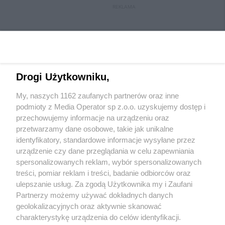
REKLAMA
Drogi Użytkowniku,
My, naszych 1162 zaufanych partnerów oraz inne
Wydawca mediów
lokalnych
podmioty z Media Operator sp z.o.o. uzyskujemy dostęp i
przechowujemy informacje na urządzeniu oraz
przetwarzamy dane osobowe, takie jak unikalne
identyfikatory, standardowe informacje wysyłane przez
urządzenie czy dane przeglądania w celu zapewniania
spersonalizowanych reklam, wybór spersonalizowanych
Nie zapomnij
treści, pomiar reklam i treści, badanie odbiorców oraz
zapoznać się z:
polityką prywatności
regulamin korzystania z portali
ulepszanie usług. Za zgodą Użytkownika my i Zaufani
Twoje
miasto
Skontakuj się
z nami
Partnerzy możemy używać dokładnych danych
Piekary Śląskie
Kontakt
geolokalizacyjnych oraz aktywnie skanować
Chorzów
Wydawca
charakterystykę urządzenia do celów identyfikacji.
Tarnowskie Góry
Redakcja