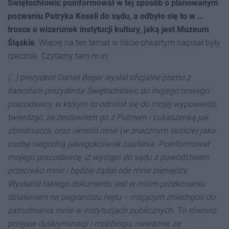
Świętochłowic poinformował w tej sposób o planowanym
pozwaniu Patryka Koseli do sądu, a odbyło się to w …
trosce o wizerunek instytucji kultury, jaką jest Muzeum
Śląskie
. Więcej na ten temat w liście otwartym napisał były
rzecznik. Czytamy tam m.in.
(…) prezydent Daniel Beger wysłał oficjalne pismo z
kancelarii prezydenta Świętochłowic do mojego nowego
pracodawcy, w którym to odniósł się do mojej wypowiedzi,
twierdząc, że zestawiłem go z Putinem i Łukaszenką jak
zbrodniarza, oraz określił mnie (w znacznym skrócie) jako
osobę niegodną jakiegokolwiek zaufania. Poinformował
mojego pracodawcę, iż wystąpi do sądu z powództwem
przeciwko mnie i będzie żądał ode mnie pieniędzy.
Wysłanie takiego dokumentu jest w moim przekonaniu
działaniem na pograniczu hejtu – mającym zniechęcić do
zatrudniania mnie w instytucjach publicznych. To również
przejaw dyskryminacji i mobbingu, nieważne, że