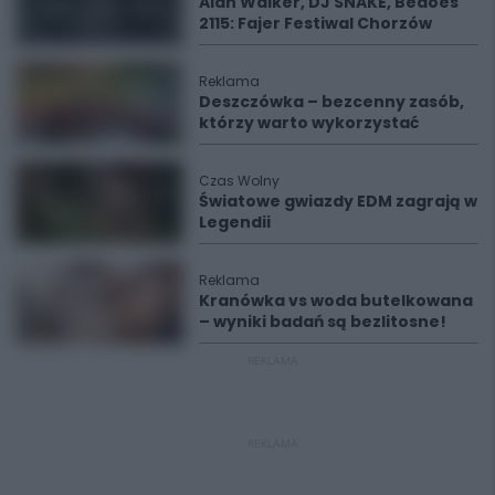
Alan Walker, DJ SNAKE, Bedoes
2115: Fajer Festiwal Chorzów
Reklama
Deszczówka – bezcenny zasób,
którzy warto wykorzystać
Czas Wolny
Światowe gwiazdy EDM zagrają w
Legendii
Reklama
Kranówka vs woda butelkowana
– wyniki badań są bezlitosne!
REKLAMA
REKLAMA