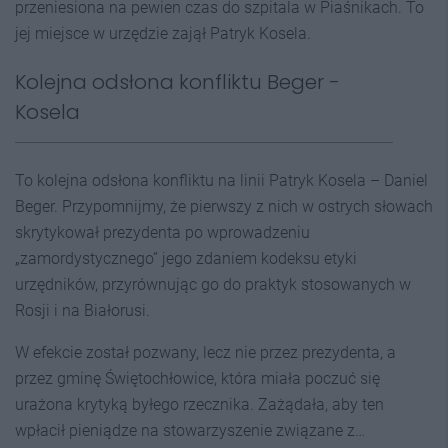
przeniesiona na pewien czas do szpitala w Piaśnikach. To
jej miejsce w urzędzie zajął Patryk Kosela.
Kolejna odsłona konfliktu Beger -
Kosela
To kolejna odsłona konfliktu na linii Patryk Kosela – Daniel
Beger. Przypomnijmy, że pierwszy z nich w ostrych słowach
skrytykował prezydenta po wprowadzeniu
„zamordystycznego” jego zdaniem kodeksu etyki
urzędników, przyrównując go do praktyk stosowanych w
Rosji i na Białorusi.
W efekcie został pozwany, lecz nie przez prezydenta, a
przez gminę Świętochłowice, która miała poczuć się
urażona krytyką byłego rzecznika. Zażądała, aby ten
wpłacił pieniądze na stowarzyszenie związane z…