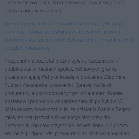
prezydentem miasta. Szczegółowo opisywaliśmy to na
naszym portalu w artykule:
Gmina pozywa byłego rzecznika magistratu. „W naszej
opinii rażąco przekroczył granice dozwolonej prawem
krytyki miasta i prezydenta”. Były rzecznik: „Prezydent chce
urządzić pokazówkę”
Prezydent nie pozostał dłużny byłemu rzecznikowi i
opublikował w mediach społecznościowych grafikę
przedstawiającą Patryka Koselę w otoczeniu Władimira
Putina i Aleksandra Łukaszenki. Sprawa trafiła do
prokuratury, a poszkodowany tymi działaniami Kosela
postanowił poprosić o wsparcie znanych polityków. W
liście otwartym wskazał m.in. że działania Daniela Begera
miały na celu pozyskanie od niego pieniędzy dla
prezydenckiego stowarzyszenia. W udzielonej dla gazety
Wyborczej odpowiedzi potwierdziła to szefowa kancelarii