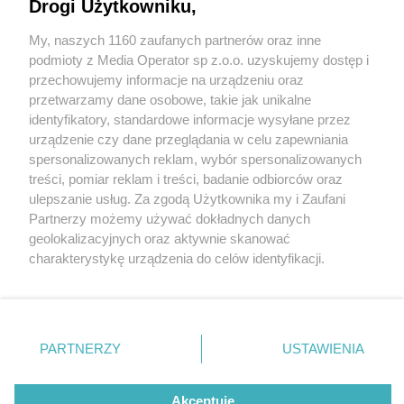
Drogi Użytkowniku,
My, naszych 1160 zaufanych partnerów oraz inne
Wydawca mediów
lokalnych
podmioty z Media Operator sp z.o.o. uzyskujemy dostęp i
przechowujemy informacje na urządzeniu oraz
przetwarzamy dane osobowe, takie jak unikalne
identyfikatory, standardowe informacje wysyłane przez
urządzenie czy dane przeglądania w celu zapewniania
3 / 0
spersonalizowanych reklam, wybór spersonalizowanych
Nie zapomnij
treści, pomiar reklam i treści, badanie odbiorców oraz
zapoznać się z:
polityką prywatności
regulamin korzystania z portali
ulepszanie usług. Za zgodą Użytkownika my i Zaufani
Twoje
miasto
Skontakuj się
z nami
Partnerzy możemy używać dokładnych danych
Piekary Śląskie
Kontakt
geolokalizacyjnych oraz aktywnie skanować
Chorzów
Wydawca
charakterystykę urządzenia do celów identyfikacji.
Tarnowskie Góry
Redakcja
Ruda Śląska
Newsletter
Ponieważ cenimy Twoją prywatność, prosimy o zgodę na
Świętochłowice
Reklama
korzystanie z tych technologii poprzez kliknięcie
Tychy
„Akceptuję”. Zgoda jest dobrowolna i zawsze możesz ją
Bytom
Katowice
zmienić/wycofać klikając przycisk ustawień prywatności
REKLAMA
PARTNERZY
USTAWIENIA
Gliwice
znajdujący się w lewym dolnym rogu strony
. Niektóre
Zabrze
Zagłębie
rodzaje przetwarzania danych nie wymagają zgody
użytkownika, ale masz prawo sprzeciwić się takiemu
Akceptuję