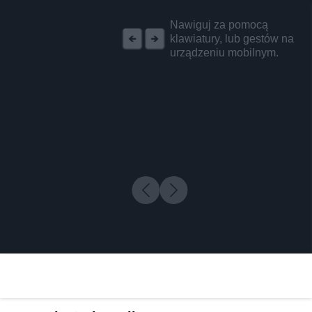
REKLAMA
Nawiguj za pomocą
klawiatury, lub gestów na
urządzeniu mobilnym.