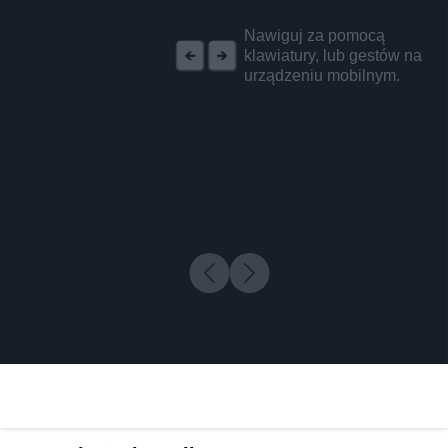
REKLAMA
Nawiguj za pomocą
klawiatury, lub gestów na
urządzeniu mobilnym.