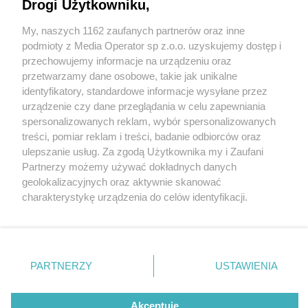
Drogi Użytkowniku,
My, naszych 1162 zaufanych partnerów oraz inne
Wydawca mediów
lokalnych
podmioty z Media Operator sp z.o.o. uzyskujemy dostęp i
przechowujemy informacje na urządzeniu oraz
przetwarzamy dane osobowe, takie jak unikalne
identyfikatory, standardowe informacje wysyłane przez
urządzenie czy dane przeglądania w celu zapewniania
1 / 0
spersonalizowanych reklam, wybór spersonalizowanych
Nie zapomnij
treści, pomiar reklam i treści, badanie odbiorców oraz
zapoznać się z:
polityką prywatności
regulamin korzystania z portali
ulepszanie usług. Za zgodą Użytkownika my i Zaufani
Twoje
miasto
Skontakuj się
z nami
Partnerzy możemy używać dokładnych danych
Piekary Śląskie
Kontakt
geolokalizacyjnych oraz aktywnie skanować
Chorzów
Wydawca
charakterystykę urządzenia do celów identyfikacji.
Tarnowskie Góry
Redakcja
Ruda Śląska
Newsletter
Ponieważ cenimy Twoją prywatność, prosimy o zgodę na
Świętochłowice
Reklama
korzystanie z tych technologii poprzez kliknięcie
Tychy
„Akceptuję”. Zgoda jest dobrowolna i zawsze możesz ją
Bytom
Katowice
zmienić/wycofać klikając przycisk ustawień prywatności
REKLAMA
PARTNERZY
USTAWIENIA
Gliwice
znajdujący się w lewym dolnym rogu strony
. Niektóre
Zabrze
Zagłębie
rodzaje przetwarzania danych nie wymagają zgody
użytkownika, ale masz prawo sprzeciwić się takiemu
Akceptuję