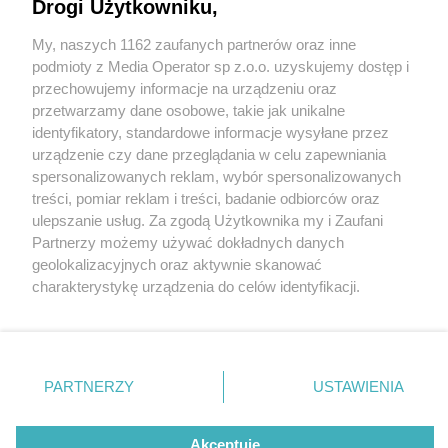
przejazdach kolejowo-drogowych było
Drogi Użytkowniku,
bezpiecznie
My, naszych 1162 zaufanych partnerów oraz inne
Wydawca mediów
lokalnych
podmioty z Media Operator sp z.o.o. uzyskujemy dostęp i
przechowujemy informacje na urządzeniu oraz
przetwarzamy dane osobowe, takie jak unikalne
identyfikatory, standardowe informacje wysyłane przez
urządzenie czy dane przeglądania w celu zapewniania
1 / 5
spersonalizowanych reklam, wybór spersonalizowanych
Nie zapomnij
treści, pomiar reklam i treści, badanie odbiorców oraz
zapoznać się z:
polityką prywatności
regulamin korzystania z portali
Kampania 1
ulepszanie usług. Za zgodą Użytkownika my i Zaufani
Twoje
miasto
Skontakuj się
z nami
Partnerzy możemy używać dokładnych danych
Piekary Śląskie
Kontakt
geolokalizacyjnych oraz aktywnie skanować
Chorzów
Wydawca
charakterystykę urządzenia do celów identyfikacji.
Tarnowskie Góry
Redakcja
Ruda Śląska
Newsletter
Ponieważ cenimy Twoją prywatność, prosimy o zgodę na
Świętochłowice
Reklama
korzystanie z tych technologii poprzez kliknięcie
Tychy
„Akceptuję”. Zgoda jest dobrowolna i zawsze możesz ją
Bytom
Katowice
zmienić/wycofać klikając przycisk ustawień prywatności
REKLAMA
PARTNERZY
USTAWIENIA
Gliwice
znajdujący się w lewym dolnym rogu strony
. Niektóre
Zabrze
Zagłębie
rodzaje przetwarzania danych nie wymagają zgody
użytkownika, ale masz prawo sprzeciwić się takiemu
Akceptuję