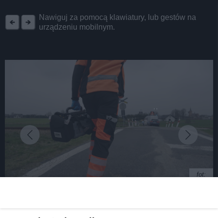
REKLAMA
Nawiguj za pomocą klawiatury, lub gestów na
urządzeniu mobilnym.
fot:
Pszczyńska Policja i Koleje Śląskie – aby na