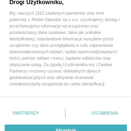
Drogi Użytkowniku,
My, naszych 1162 zaufanych partnerów oraz inne
Wydawca mediów
lokalnych
podmioty z Media Operator sp z.o.o. uzyskujemy dostęp i
przechowujemy informacje na urządzeniu oraz
przetwarzamy dane osobowe, takie jak unikalne
identyfikatory, standardowe informacje wysyłane przez
urządzenie czy dane przeglądania w celu zapewniania
2 / 0
spersonalizowanych reklam, wybór spersonalizowanych
Nie zapomnij
treści, pomiar reklam i treści, badanie odbiorców oraz
zapoznać się z:
polityką prywatności
regulamin korzystania z portali
ulepszanie usług. Za zgodą Użytkownika my i Zaufani
Twoje
miasto
Skontakuj się
z nami
Partnerzy możemy używać dokładnych danych
Piekary Śląskie
Kontakt
geolokalizacyjnych oraz aktywnie skanować
Chorzów
Wydawca
charakterystykę urządzenia do celów identyfikacji.
Tarnowskie Góry
Redakcja
Ruda Śląska
Newsletter
Ponieważ cenimy Twoją prywatność, prosimy o zgodę na
Świętochłowice
Reklama
korzystanie z tych technologii poprzez kliknięcie
Tychy
„Akceptuję”. Zgoda jest dobrowolna i zawsze możesz ją
Bytom
Katowice
zmienić/wycofać klikając przycisk ustawień prywatności
REKLAMA
PARTNERZY
USTAWIENIA
Gliwice
znajdujący się w lewym dolnym rogu strony
. Niektóre
Zabrze
Zagłębie
rodzaje przetwarzania danych nie wymagają zgody
użytkownika, ale masz prawo sprzeciwić się takiemu
Akceptuję