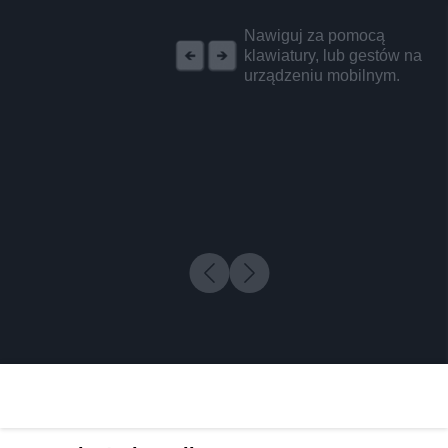
REKLAMA
Nawiguj za pomocą
klawiatury, lub gestów na
urządzeniu mobilnym.