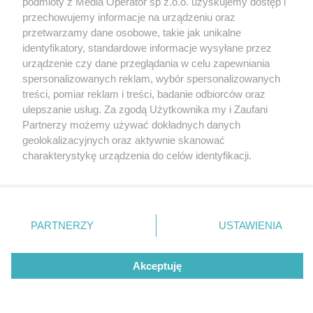
podmioty z Media Operator sp z.o.o. uzyskujemy dostęp i
drugiej połowie sezonu. Nie zawiedli nawet fani
Katowice
przechowujemy informacje na urządzeniu oraz
opery
Gliwice
Zabrze
przetwarzamy dane osobowe, takie jak unikalne
Zagłębie
identyfikatory, standardowe informacje wysyłane przez
6 / 13
urządzenie czy dane przeglądania w celu zapewniania
spersonalizowanych reklam, wybór spersonalizowanych
Rekordowa frekwencja na
treści, pomiar reklam i treści, badanie odbiorców oraz
ulepszanie usług. Za zgodą Użytkownika my i Zaufani
Stadionie Śląskim w drugiej
Partnerzy możemy używać dokładnych danych
geolokalizacyjnych oraz aktywnie skanować
połowie sezonu Nie zawiedli
charakterystykę urządzenia do celów identyfikacji.
nawet fani opery 10
Ponieważ cenimy Twoją prywatność, prosimy o zgodę na
korzystanie z tych technologii poprzez kliknięcie
„Akceptuję”. Zgoda jest dobrowolna i zawsze możesz ją
zmienić/wycofać klikając przycisk ustawień prywatności
PARTNERZY
USTAWIENIA
REKLAMA
znajdujący się w lewym dolnym rogu strony
. Niektóre
rodzaje przetwarzania danych nie wymagają zgody
użytkownika, ale masz prawo sprzeciwić się takiemu
Akceptuję
przetwarzaniu. Preferencje będą miały zastosowania tylko
na tej witrynie.