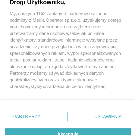
Drogi Użytkowniku,
My, naszych 1162 zaufanych partnerów oraz inne
Wydawca mediów
lokalnych
podmioty z Media Operator sp z.o.o. uzyskujemy dostęp i
przechowujemy informacje na urządzeniu oraz
przetwarzamy dane osobowe, takie jak unikalne
identyfikatory, standardowe informacje wysyłane przez
urządzenie czy dane przeglądania w celu zapewniania
2 / 0
spersonalizowanych reklam, wybór spersonalizowanych
Nie zapomnij
treści, pomiar reklam i treści, badanie odbiorców oraz
zapoznać się z:
polityką prywatności
regulamin korzystania z portali
ulepszanie usług. Za zgodą Użytkownika my i Zaufani
Twoje
miasto
Skontakuj się
z nami
Partnerzy możemy używać dokładnych danych
Piekary Śląskie
Kontakt
geolokalizacyjnych oraz aktywnie skanować
Chorzów
Wydawca
charakterystykę urządzenia do celów identyfikacji.
Tarnowskie Góry
Redakcja
Ruda Śląska
Newsletter
Ponieważ cenimy Twoją prywatność, prosimy o zgodę na
Świętochłowice
Reklama
korzystanie z tych technologii poprzez kliknięcie
Tychy
„Akceptuję”. Zgoda jest dobrowolna i zawsze możesz ją
Bytom
Katowice
zmienić/wycofać klikając przycisk ustawień prywatności
REKLAMA
PARTNERZY
USTAWIENIA
Gliwice
znajdujący się w lewym dolnym rogu strony
. Niektóre
Zabrze
Zagłębie
rodzaje przetwarzania danych nie wymagają zgody
użytkownika, ale masz prawo sprzeciwić się takiemu
Akceptuję