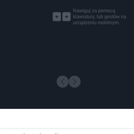
REKLAMA
Nawiguj za pomocą
klawiatury, lub gestów na
urządzeniu mobilnym.