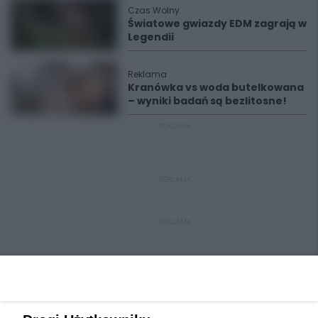
Czas Wolny
Światowe gwiazdy EDM zagrają w
Legendii
Reklama
Kranówka vs woda butelkowana
– wyniki badań są bezlitosne!
REKLAMA
REKLAMA
REKLAMA