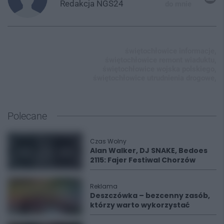
Redakcja
NGS24
do mnie
świętochłowice informacje,
świętochłowice remont wiaduktu,
świętochłowice wojska polskiego,
świętochłowice utrudnienia drogowe,
Polecane
Czas Wolny
Alan Walker, DJ SNAKE, Bedoes
2115: Fajer Festiwal Chorzów
Reklama
Deszczówka – bezcenny zasób,
którzy warto wykorzystać