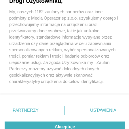
Drogi Użytkowniku,
My, naszych 1162 zaufanych partnerów oraz inne
Wydawca mediów
lokalnych
podmioty z Media Operator sp z.o.o. uzyskujemy dostęp i
przechowujemy informacje na urządzeniu oraz
przetwarzamy dane osobowe, takie jak unikalne
identyfikatory, standardowe informacje wysyłane przez
urządzenie czy dane przeglądania w celu zapewniania
spersonalizowanych reklam, wybór spersonalizowanych
Nie zapomnij
treści, pomiar reklam i treści, badanie odbiorców oraz
zapoznać się z:
polityką prywatności
regulamin korzystania z portali
ulepszanie usług. Za zgodą Użytkownika my i Zaufani
Twoje
miasto
Skontakuj się
z nami
Partnerzy możemy używać dokładnych danych
Piekary Śląskie
Kontakt
geolokalizacyjnych oraz aktywnie skanować
Chorzów
Wydawca
charakterystykę urządzenia do celów identyfikacji.
Tarnowskie Góry
Redakcja
Ruda Śląska
Newsletter
Ponieważ cenimy Twoją prywatność, prosimy o zgodę na
Świętochłowice
Reklama
korzystanie z tych technologii poprzez kliknięcie
Tychy
„Akceptuję”. Zgoda jest dobrowolna i zawsze możesz ją
Bytom
Katowice
zmienić/wycofać klikając przycisk ustawień prywatności
PARTNERZY
USTAWIENIA
Gliwice
znajdujący się w lewym dolnym rogu strony
. Niektóre
Zabrze
Zagłębie
rodzaje przetwarzania danych nie wymagają zgody
Akceptuję
użytkownika, ale masz prawo sprzeciwić się takiemu