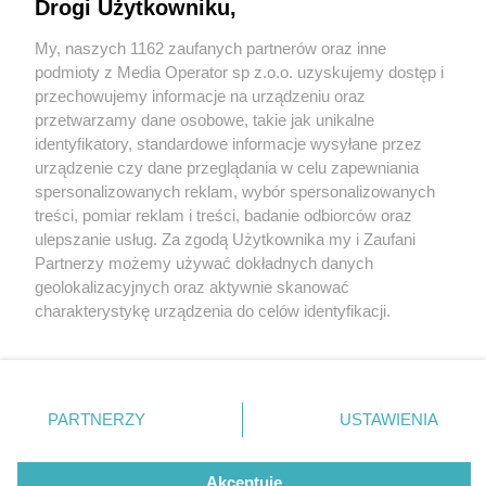
Drogi Użytkowniku,
My, naszych 1162 zaufanych partnerów oraz inne
Wydawca mediów
lokalnych
podmioty z Media Operator sp z.o.o. uzyskujemy dostęp i
przechowujemy informacje na urządzeniu oraz
przetwarzamy dane osobowe, takie jak unikalne
identyfikatory, standardowe informacje wysyłane przez
urządzenie czy dane przeglądania w celu zapewniania
1 / 0
spersonalizowanych reklam, wybór spersonalizowanych
Nie zapomnij
treści, pomiar reklam i treści, badanie odbiorców oraz
zapoznać się z:
polityką prywatności
regulamin korzystania z portali
ulepszanie usług. Za zgodą Użytkownika my i Zaufani
Twoje
miasto
Skontakuj się
z nami
Partnerzy możemy używać dokładnych danych
Piekary Śląskie
Kontakt
geolokalizacyjnych oraz aktywnie skanować
Chorzów
Wydawca
charakterystykę urządzenia do celów identyfikacji.
Tarnowskie Góry
Redakcja
Ruda Śląska
Newsletter
Ponieważ cenimy Twoją prywatność, prosimy o zgodę na
Świętochłowice
Reklama
korzystanie z tych technologii poprzez kliknięcie
Tychy
„Akceptuję”. Zgoda jest dobrowolna i zawsze możesz ją
Bytom
Katowice
zmienić/wycofać klikając przycisk ustawień prywatności
REKLAMA
PARTNERZY
USTAWIENIA
Gliwice
znajdujący się w lewym dolnym rogu strony
. Niektóre
Zabrze
Zagłębie
rodzaje przetwarzania danych nie wymagają zgody
użytkownika, ale masz prawo sprzeciwić się takiemu
Akceptuję