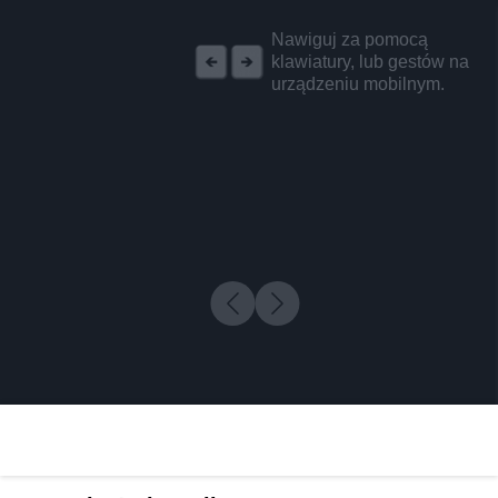
REKLAMA
Nawiguj za pomocą
klawiatury, lub gestów na
urządzeniu mobilnym.