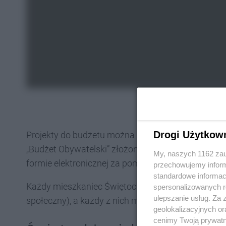
Drogi Użytkow
Projekty do budżetu można składać do 30 czerwca
„Budżet Obywatelski” złożonej w kancelarii Urzędu
My, naszych 1162 zau
formie elektronicznej za pomocą wypełnionego fo
przechowujemy informa
standardowe informac
Każdy mieszkaniec Świętochłowic może zgłosić ma
spersonalizowanych re
ulepszanie usług. Za
społeczny), a każdy z nich musi być poparty prze
geolokalizacyjnych or
cenimy Twoją prywatno