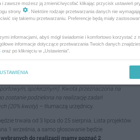
atelski - 1 896 000 zł
a i zawsze możesz ją zmienić/wycofać klikając przycisk ustawień pr
ogu strony
. Niektóre rodzaje przetwarzania danych nie wymagaj
iwić się takiemu przetwarzaniu. Preferencje będą miały zastosowania
dżecie Obywatelskim 2024 wynosi 1 896 000 zł, w
szymi informacjami, abyś mógł świadomie i komfortowo korzystać z
gółowe informacje dotyczące przetwarzania Twoich danych znajdzi
ycyjnych
s
oraz po kliknięciu w „Ustawienia”.
nych
tu obywatelskiego mogą dotyczyć zadań
USTAWIENIA
owe) oraz zadań społecznych (przedsięwzięcia,
, sportowym, społecznym). Kwota przeznaczona na
 zostanie podzielona na realizację zadań
ych (20% kwoty
) – tłumaczą urzędnicy.
dzie trwała od 3 lipca do 25 sierpnia. Lista projektów
na 1 września, a samo głosowanie będzie
 wybranych do realizacji mamy poznać 2