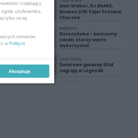
Czas Wolny
ywatności znajdujący
Alan Walker, DJ SNAKE,
ą zgody użytkownika,
Bedoes 2115: Fajer Festiwal
Chorzów
 tylko na tej
Reklama
Deszczówka – bezcenny
 naszych serwisów
zasób, którzy warto
esz w
Polityce
wykorzystać
Czas Wolny
Światowe gwiazdy EDM
zagrają w Legendii
Akceptuję
REKLAMA