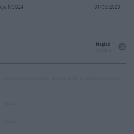
cja NGS24
31/05/2023
Napisz
do mnie
świętochłowice budżet,
urząd miejski w świętochłowicach,
REKLAMA
REKLAMA