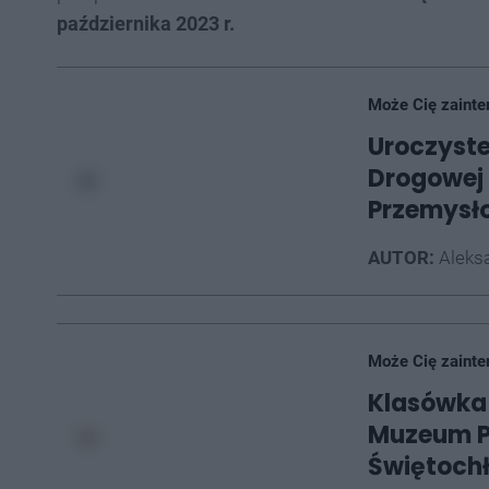
października 2023 r.
Może Cię zainte
Uroczyste
Drogowej 
Przemysł
AUTOR:
Aleksa
Może Cię zainte
Klasówka
Muzeum P
Świętoch