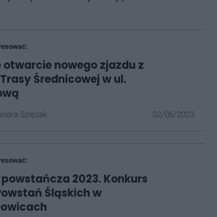
resować:
 otwarcie nowego zjazdu z
Trasy Średnicowej w ul.
ową
ndra Szlęzak
02/06/2023
resować:
 powstańcza 2023. Konkurs
owstań Śląskich w
łowicach