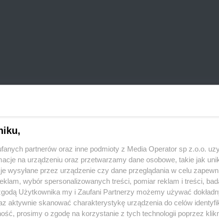
REKLAMA
niku,
 2023 r – w formie papierowej w kopercie z napisem
 Miejskiego lub przesłanej na adres urzędu oraz w
fanych partnerów oraz inne podmioty z Media Operator sp z.o.o. uz
rmularza na stronie
www.twoje.swietochlowice.pl
.
cje na urządzeniu oraz przetwarzamy dane osobowe, takie jak unika
je wysyłane przez urządzenie czy dane przeglądania w celu zapewn
ksymalnie dwa projekty (jeden inwestycyjny i jeden
klam, wybór spersonalizowanych treści, pomiar reklam i treści, bad
 zgodą Użytkownika my i Zaufani Partnerzy możemy używać dokład
z przynajmniej pięcioro mieszkańców miasta.
az aktywnie skanować charakterystykę urządzenia do celów identyfi
ść, prosimy o zgodę na korzystanie z tych technologii poprzez klikn