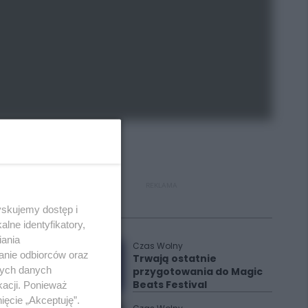
REKLAMA
yskujemy dostęp i
Polecane
lne identyfikatory,
iania
Czas Wolny
anie odbiorców oraz
Trwają ostatnie
nych danych
przygotowania do Magic
Beats Festival
kacji. Ponieważ
ięcie „Akceptuję”.