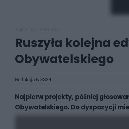
ngs24.pl
/
informacje
Ruszyła kolejna e
Obywatelskiego
Redakcja NGS24
Najpierw projekty, później głosowa
Obywatelskiego. Do dyspozycji mies