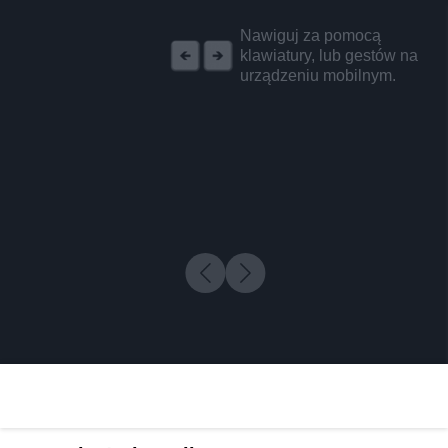
REKLAMA
Nawiguj za pomocą
klawiatury, lub gestów na
urządzeniu mobilnym.