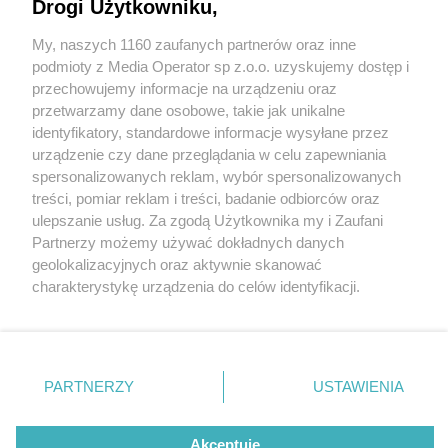
Drogi Użytkowniku,
My, naszych 1160 zaufanych partnerów oraz inne
Wydawca mediów
lokalnych
podmioty z Media Operator sp z.o.o. uzyskujemy dostęp i
przechowujemy informacje na urządzeniu oraz
przetwarzamy dane osobowe, takie jak unikalne
identyfikatory, standardowe informacje wysyłane przez
urządzenie czy dane przeglądania w celu zapewniania
14 / 0
spersonalizowanych reklam, wybór spersonalizowanych
Nie zapomnij
treści, pomiar reklam i treści, badanie odbiorców oraz
zapoznać się z:
polityką prywatności
regulamin korzystania z portali
ulepszanie usług. Za zgodą Użytkownika my i Zaufani
Twoje
miasto
Skontakuj się
z nami
Partnerzy możemy używać dokładnych danych
Piekary Śląskie
Kontakt
geolokalizacyjnych oraz aktywnie skanować
Chorzów
Wydawca
charakterystykę urządzenia do celów identyfikacji.
Tarnowskie Góry
Redakcja
Ruda Śląska
Newsletter
Ponieważ cenimy Twoją prywatność, prosimy o zgodę na
Świętochłowice
Reklama
korzystanie z tych technologii poprzez kliknięcie
Tychy
„Akceptuję”. Zgoda jest dobrowolna i zawsze możesz ją
Bytom
Katowice
zmienić/wycofać klikając przycisk ustawień prywatności
REKLAMA
PARTNERZY
USTAWIENIA
Gliwice
znajdujący się w lewym dolnym rogu strony
. Niektóre
Zabrze
Zagłębie
rodzaje przetwarzania danych nie wymagają zgody
użytkownika, ale masz prawo sprzeciwić się takiemu
Akceptuję