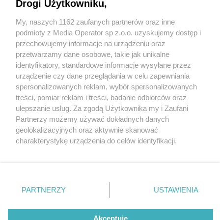
Drogi Użytkowniku,
My, naszych 1162 zaufanych partnerów oraz inne
Wydawca mediów
lokalnych
podmioty z Media Operator sp z.o.o. uzyskujemy dostęp i
przechowujemy informacje na urządzeniu oraz
przetwarzamy dane osobowe, takie jak unikalne
identyfikatory, standardowe informacje wysyłane przez
urządzenie czy dane przeglądania w celu zapewniania
6 / 0
spersonalizowanych reklam, wybór spersonalizowanych
Nie zapomnij
treści, pomiar reklam i treści, badanie odbiorców oraz
zapoznać się z:
polityką prywatności
regulamin korzystania z portali
ulepszanie usług. Za zgodą Użytkownika my i Zaufani
Twoje
miasto
Skontakuj się
z nami
Partnerzy możemy używać dokładnych danych
Piekary Śląskie
Kontakt
geolokalizacyjnych oraz aktywnie skanować
Chorzów
Wydawca
charakterystykę urządzenia do celów identyfikacji.
Tarnowskie Góry
Redakcja
Ruda Śląska
Newsletter
Ponieważ cenimy Twoją prywatność, prosimy o zgodę na
Świętochłowice
Reklama
korzystanie z tych technologii poprzez kliknięcie
Tychy
„Akceptuję”. Zgoda jest dobrowolna i zawsze możesz ją
Bytom
Katowice
zmienić/wycofać klikając przycisk ustawień prywatności
REKLAMA
PARTNERZY
USTAWIENIA
Gliwice
znajdujący się w lewym dolnym rogu strony
. Niektóre
Zabrze
Zagłębie
rodzaje przetwarzania danych nie wymagają zgody
użytkownika, ale masz prawo sprzeciwić się takiemu
Akceptuję