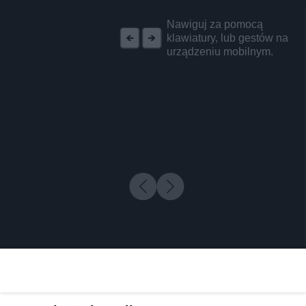
REKLAMA
Nawiguj za pomocą
klawiatury, lub gestów na
urządzeniu mobilnym.