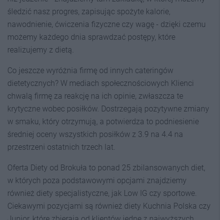
śledzić nasz progres, zapisując spożyte kalorie,
nawodnienie, ćwiczenia fizyczne czy wagę - dzięki czemu
możemy każdego dnia sprawdzać postępy, które
realizujemy z dietą.
Co jeszcze wyróżnia firmę od innych cateringów
dietetycznych? W mediach społecznościowych Klienci
chwalą firmę za reakcję na ich opinie, zwłaszcza te
krytyczne wobec posiłków. Dostrzegają pozytywne zmiany
w smaku, który otrzymują, a potwierdza to podniesienie
średniej oceny wszystkich posiłków z 3.9 na 4.4 na
przestrzeni ostatnich trzech lat.
Oferta Diety od Brokuła to ponad 25 zbilansowanych diet,
w których poza podstawowymi opcjami znajdziemy
również diety specjalistyczne, jak Low IG czy sportowe.
Ciekawymi pozycjami są również diety Kuchnia Polska czy
Junior, które zbierają od klientów jedne z najwyższych