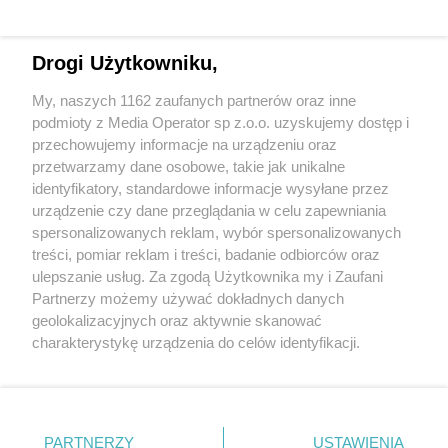
Drogi Użytkowniku,
My, naszych 1162 zaufanych partnerów oraz inne
Wydawca mediów
lokalnych
podmioty z Media Operator sp z.o.o. uzyskujemy dostęp i
przechowujemy informacje na urządzeniu oraz
przetwarzamy dane osobowe, takie jak unikalne
identyfikatory, standardowe informacje wysyłane przez
urządzenie czy dane przeglądania w celu zapewniania
spersonalizowanych reklam, wybór spersonalizowanych
Nie zapomnij
treści, pomiar reklam i treści, badanie odbiorców oraz
zapoznać się z:
polityką prywatności
regulamin korzystania z portali
ulepszanie usług. Za zgodą Użytkownika my i Zaufani
Twoje
miasto
Skontakuj się
z nami
Partnerzy możemy używać dokładnych danych
Piekary Śląskie
Kontakt
geolokalizacyjnych oraz aktywnie skanować
Chorzów
Wydawca
charakterystykę urządzenia do celów identyfikacji.
Tarnowskie Góry
Redakcja
Ruda Śląska
Newsletter
Ponieważ cenimy Twoją prywatność, prosimy o zgodę na
Świętochłowice
Reklama
korzystanie z tych technologii poprzez kliknięcie
Tychy
„Akceptuję”. Zgoda jest dobrowolna i zawsze możesz ją
Bytom
Katowice
zmienić/wycofać klikając przycisk ustawień prywatności
PARTNERZY
USTAWIENIA
Gliwice