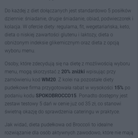
Do każdej z diet dołączanych jest standardowo 5 posiłków
dziennie: śniadanie, drugie śniadanie, obiad, podwieczorek i
kolacja. W ofercie diety: regularna, fit, wegetariańska, keto,
dieta o niskiej zawartości glutenu i laktozy, dieta o
obniżonym indeksie glikemicznym oraz dieta z opcją
wyboru menu.
Osoby, które zdecydują się na dietę z możliwością wyboru
menu, mogą skorzystać z
20% zniżki
wpisując przy
zamówieniu kod
WM20
. Z kolei na pozostałe diety
pudełkowe firma przygotowała rabat w wysokości
15%
po
podaniu kodu
SPOKOBROCCO15
. Ponadto dostępny jest
zestaw testowy 5 dań w cenie już od 35 zł, co stanowi
świetną okazję do sprawdzenia cateringu w praktyce.
Jak widać, dieta pudełkowa od Broccoli to idealne
rozwiązanie dla osób aktywnych zawodowo, które nie mają