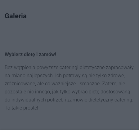
Galeria
Wybierz dietę i zamów!
Bez wątpienia powyższe cateringi dietetyczne zapracowały
na miano najlepszych. Ich potrawy są nie tylko zdrowe,
zróżnicowane, ale co ważniejsze - smaczne. Zatem, nie
pozostaje nic innego, jak tylko wybrać dietę dostosowaną
do indywidualnych potrzeb i zamówić dietetyczny catering.
To takie proste!