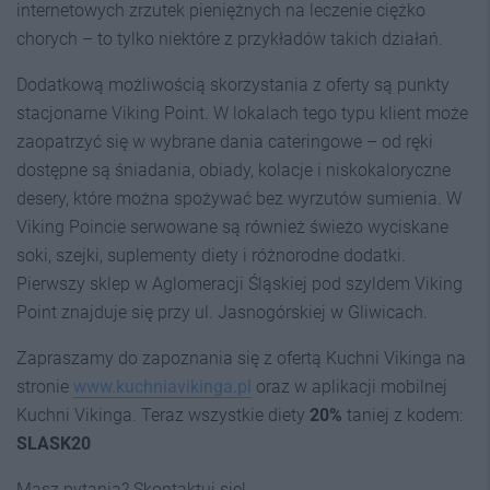
internetowych zrzutek pieniężnych na leczenie ciężko
chorych – to tylko niektóre z przykładów takich działań.
Dodatkową możliwością skorzystania z oferty są punkty
stacjonarne Viking Point. W lokalach tego typu klient może
zaopatrzyć się w wybrane dania cateringowe – od ręki
dostępne są śniadania, obiady, kolacje i niskokaloryczne
desery, które można spożywać bez wyrzutów sumienia. W
Viking Poincie serwowane są również świeżo wyciskane
soki, szejki, suplementy diety i różnorodne dodatki.
Pierwszy sklep w Aglomeracji Śląskiej pod szyldem Viking
Point znajduje się przy ul. Jasnogórskiej w Gliwicach.
Zapraszamy do zapoznania się z ofertą Kuchni Vikinga na
stronie
www.kuchniavikinga.pl
oraz w aplikacji mobilnej
Kuchni Vikinga. Teraz wszystkie diety
20%
taniej z kodem:
SLASK20
Masz pytania? Skontaktuj się!