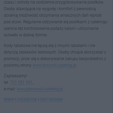
czasu i ochoty na codzienne przygotowywanie posiłków.
Osoby stawiające na wygodę i komfort z pewnością
docenią możliwość otrzymania smacznych dań wprost
pod drzwi. Regularne odżywianie się posiłkami z cateringu
ułatwia też kontrolowanie podaży kalorii i utrzymanie
sylwetki w dobrej formie.
Kody rabatowe nie łączą się z innymi rabatami i nie
dotyczą zestawów testowych. Osoby chcące skorzystać z
promocji, prosi się o dokonywanie zakupu bezpośrednio z
poziomu strony
www.broccoli-catering.pl
.
Zapraszamy!
tel.
721 551 551
,
e-mail:
biuro@broccoli-catering.pl
WWW
|
FACEBOOK
|
INSTAGRAM