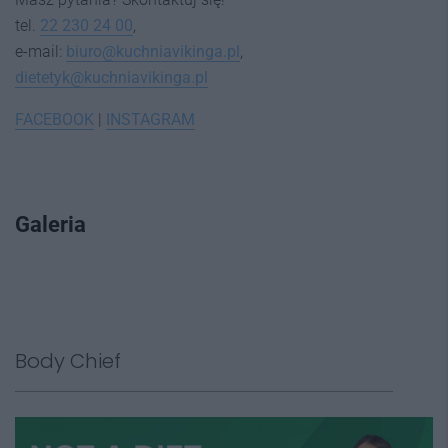
tel.
22 230 24 00
,
e-mail:
biuro@kuchniavikinga.pl
,
dietetyk@kuchniavikinga.pl
FACEBOOK
|
INSTAGRAM
Galeria
Body Chief