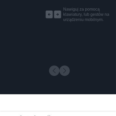
REKLAMA
Nawiguj za pomocą
klawiatury, lub gestów na
urządzeniu mobilnym.