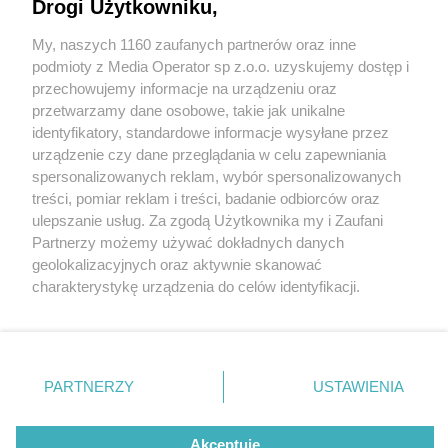
Drogi Użytkowniku,
My, naszych 1160 zaufanych partnerów oraz inne
Wydawca mediów
lokalnych
podmioty z Media Operator sp z.o.o. uzyskujemy dostęp i
przechowujemy informacje na urządzeniu oraz
przetwarzamy dane osobowe, takie jak unikalne
identyfikatory, standardowe informacje wysyłane przez
urządzenie czy dane przeglądania w celu zapewniania
1 / 0
spersonalizowanych reklam, wybór spersonalizowanych
Nie zapomnij
treści, pomiar reklam i treści, badanie odbiorców oraz
zapoznać się z:
polityką prywatności
regulamin korzystania z portali
ulepszanie usług. Za zgodą Użytkownika my i Zaufani
Twoje
miasto
Skontakuj się
z nami
Partnerzy możemy używać dokładnych danych
Piekary Śląskie
Kontakt
geolokalizacyjnych oraz aktywnie skanować
Chorzów
Wydawca
charakterystykę urządzenia do celów identyfikacji.
Tarnowskie Góry
Redakcja
Ruda Śląska
Newsletter
Ponieważ cenimy Twoją prywatność, prosimy o zgodę na
Świętochłowice
Reklama
korzystanie z tych technologii poprzez kliknięcie
Tychy
„Akceptuję”. Zgoda jest dobrowolna i zawsze możesz ją
Bytom
Katowice
zmienić/wycofać klikając przycisk ustawień prywatności
REKLAMA
PARTNERZY
USTAWIENIA
Gliwice
znajdujący się w lewym dolnym rogu strony
. Niektóre
Zabrze
Zagłębie
rodzaje przetwarzania danych nie wymagają zgody
użytkownika, ale masz prawo sprzeciwić się takiemu
Akceptuję