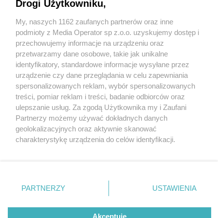
Drogi Użytkowniku,
My, naszych 1162 zaufanych partnerów oraz inne
Wydawca mediów
lokalnych
podmioty z Media Operator sp z.o.o. uzyskujemy dostęp i
przechowujemy informacje na urządzeniu oraz
przetwarzamy dane osobowe, takie jak unikalne
identyfikatory, standardowe informacje wysyłane przez
urządzenie czy dane przeglądania w celu zapewniania
15 / 0
spersonalizowanych reklam, wybór spersonalizowanych
Nie zapomnij
treści, pomiar reklam i treści, badanie odbiorców oraz
zapoznać się z:
polityką prywatności
regulamin korzystania z portali
ulepszanie usług. Za zgodą Użytkownika my i Zaufani
Twoje
miasto
Skontakuj się
z nami
Partnerzy możemy używać dokładnych danych
Piekary Śląskie
Kontakt
geolokalizacyjnych oraz aktywnie skanować
Chorzów
Wydawca
charakterystykę urządzenia do celów identyfikacji.
Tarnowskie Góry
Redakcja
Ruda Śląska
Newsletter
Ponieważ cenimy Twoją prywatność, prosimy o zgodę na
Świętochłowice
Reklama
korzystanie z tych technologii poprzez kliknięcie
Tychy
„Akceptuję”. Zgoda jest dobrowolna i zawsze możesz ją
Bytom
Katowice
zmienić/wycofać klikając przycisk ustawień prywatności
REKLAMA
PARTNERZY
USTAWIENIA
Gliwice
znajdujący się w lewym dolnym rogu strony
. Niektóre
Zabrze
Zagłębie
rodzaje przetwarzania danych nie wymagają zgody
użytkownika, ale masz prawo sprzeciwić się takiemu
Akceptuję