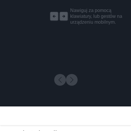
REKLAMA
Nawiguj za pomocą
klawiatury, lub gestów na
urządzeniu mobilnym.