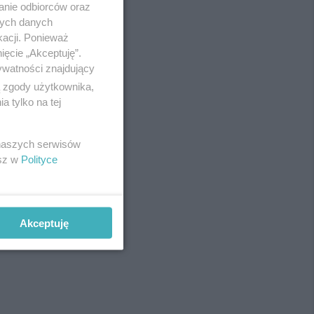
anie odbiorców oraz
Redakcja
nych danych
Newsletter
Reklama
kacji. Ponieważ
ięcie „Akceptuję”.
ywatności znajdujący
ą zgody użytkownika,
fot:
 tylko na tej
 naszych serwisów
esz w
Polityce
Akceptuję