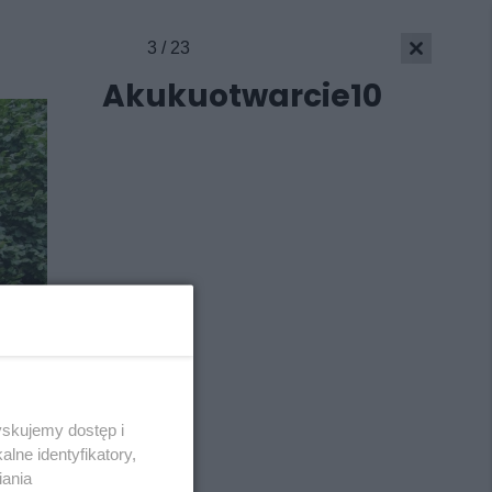
3 / 23
Akukuotwarcie10
yskujemy dostęp i
Skontakuj się
z nami
lne identyfikatory,
Kontakt
iania
Wydawca