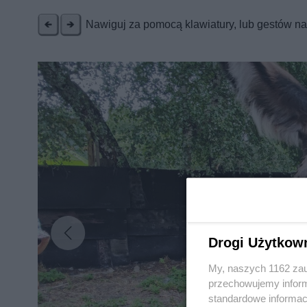
Nawiguj za pomocą klawiatury, lub gestów n
Drogi Użytkow
My, naszych 1162 zau
przechowujemy informa
standardowe informac
Nie zapomnij