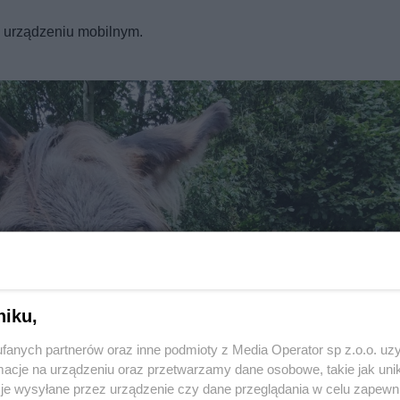
REKLAMA
a urządzeniu mobilnym.
niku,
fanych partnerów oraz inne podmioty z Media Operator sp z.o.o. uz
Twoje
miasto
cje na urządzeniu oraz przetwarzamy dane osobowe, takie jak unika
Piekary Śląskie
je wysyłane przez urządzenie czy dane przeglądania w celu zapewn
Chorzów