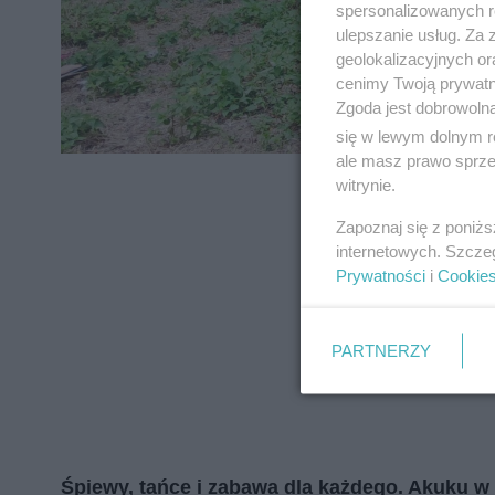
spersonalizowanych re
zapoznać się z:
polityką prywatnośc
ulepszanie usług. Za
geolokalizacyjnych or
Wydawca mediów
lokalnych
cenimy Twoją prywatno
Zgoda jest dobrowoln
się w lewym dolnym r
ale masz prawo sprzec
witrynie.
Zapoznaj się z poniż
internetowych. Szcze
Prywatności
i
Cookie
PARTNERZY
Śpiewy, tańce i zabawa dla każdego. Akuku w 