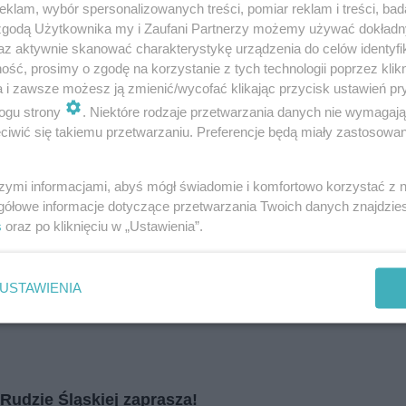
klam, wybór spersonalizowanych treści, pomiar reklam i treści, bad
i
regulamin korzystania z portali
Tarnowskie Góry
 zgodą Użytkownika my i Zaufani Partnerzy możemy używać dokład
Ruda Śląska
Świętochłowice
az aktywnie skanować charakterystykę urządzenia do celów identyfi
Tychy
ść, prosimy o zgodę na korzystanie z tych technologii poprzez klikn
Bytom
Katowice
a i zawsze możesz ją zmienić/wycofać klikając przycisk ustawień pr
Gliwice
ogu strony
. Niektóre rodzaje przetwarzania danych nie wymagaj
Zabrze
Zagłębie
iwić się takiemu przetwarzaniu. Preferencje będą miały zastosowania
szymi informacjami, abyś mógł świadomie i komfortowo korzystać z
gółowe informacje dotyczące przetwarzania Twoich danych znajdzi
s
oraz po kliknięciu w „Ustawienia”.
USTAWIENIA
Rudzie Śląskiej zaprasza!