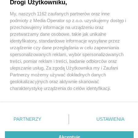
Drogi Użytkowniku,
My, naszych 1162 zaufanych partnerów oraz inne
Wydawca mediów
lokalnych
podmioty z Media Operator sp z.o.o. uzyskujemy dostęp i
przechowujemy informacje na urządzeniu oraz
przetwarzamy dane osobowe, takie jak unikalne
identyfikatory, standardowe informacje wysyłane przez
urządzenie czy dane przeglądania w celu zapewniania
spersonalizowanych reklam, wybór spersonalizowanych
Nie zapomnij
treści, pomiar reklam i treści, badanie odbiorców oraz
zapoznać się z:
polityką prywatności
regulamin korzystania z portali
ulepszanie usług. Za zgodą Użytkownika my i Zaufani
Twoje
miasto
Skontakuj się
z nami
Partnerzy możemy używać dokładnych danych
Piekary Śląskie
Kontakt
geolokalizacyjnych oraz aktywnie skanować
Chorzów
Wydawca
charakterystykę urządzenia do celów identyfikacji.
Tarnowskie Góry
Redakcja
Ruda Śląska
Newsletter
Ponieważ cenimy Twoją prywatność, prosimy o zgodę na
Świętochłowice
Reklama
korzystanie z tych technologii poprzez kliknięcie
Tychy
fot: OSIR Skałka
„Akceptuję”. Zgoda jest dobrowolna i zawsze możesz ją
Bytom
Katowice
zmienić/wycofać klikając przycisk ustawień prywatności
PARTNERZY
USTAWIENIA
Gliwice
Sportowe Walentynki w Świętochłowicach. Pary
znajdujący się w lewym dolnym rogu strony
. Niektóre
Zabrze
pobiegły wokół Skałki
Zagłębie
rodzaje przetwarzania danych nie wymagają zgody
użytkownika, ale masz prawo sprzeciwić się takiemu
Akceptuję