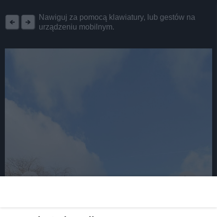
REKLAMA
Nawiguj za pomocą klawiatury, lub gestów na
urządzeniu mobilnym.