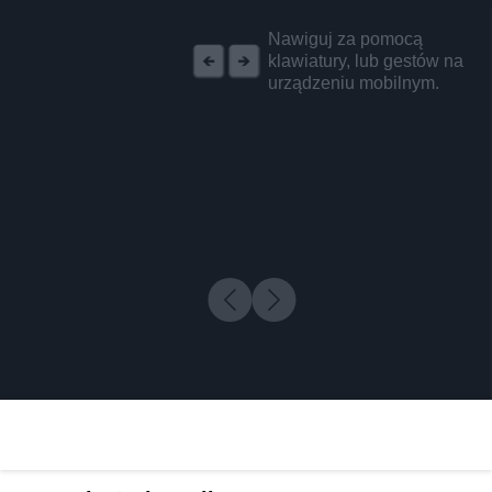
REKLAMA
Nawiguj za pomocą
klawiatury, lub gestów na
urządzeniu mobilnym.