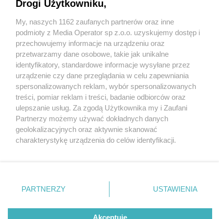
Drogi Użytkowniku,
My, naszych 1162 zaufanych partnerów oraz inne
Wydawca mediów
lokalnych
podmioty z Media Operator sp z.o.o. uzyskujemy dostęp i
przechowujemy informacje na urządzeniu oraz
przetwarzamy dane osobowe, takie jak unikalne
identyfikatory, standardowe informacje wysyłane przez
urządzenie czy dane przeglądania w celu zapewniania
5 / 0
spersonalizowanych reklam, wybór spersonalizowanych
Nie zapomnij
treści, pomiar reklam i treści, badanie odbiorców oraz
zapoznać się z:
polityką prywatności
regulamin korzystania z portali
ulepszanie usług. Za zgodą Użytkownika my i Zaufani
Twoje
miasto
Skontakuj się
z nami
Partnerzy możemy używać dokładnych danych
Piekary Śląskie
Kontakt
geolokalizacyjnych oraz aktywnie skanować
Chorzów
Wydawca
charakterystykę urządzenia do celów identyfikacji.
Tarnowskie Góry
Redakcja
Ruda Śląska
Newsletter
Ponieważ cenimy Twoją prywatność, prosimy o zgodę na
Świętochłowice
Reklama
korzystanie z tych technologii poprzez kliknięcie
Tychy
„Akceptuję”. Zgoda jest dobrowolna i zawsze możesz ją
Bytom
Katowice
zmienić/wycofać klikając przycisk ustawień prywatności
REKLAMA
PARTNERZY
USTAWIENIA
Gliwice
znajdujący się w lewym dolnym rogu strony
. Niektóre
Zabrze
Zagłębie
rodzaje przetwarzania danych nie wymagają zgody
użytkownika, ale masz prawo sprzeciwić się takiemu
Akceptuję