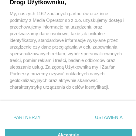
Drogi Użytkowniku,
My, naszych 1162 zaufanych partnerów oraz inne
Wydawca mediów
lokalnych
podmioty z Media Operator sp z.o.o. uzyskujemy dostęp i
przechowujemy informacje na urządzeniu oraz
przetwarzamy dane osobowe, takie jak unikalne
identyfikatory, standardowe informacje wysyłane przez
urządzenie czy dane przeglądania w celu zapewniania
5 / 0
spersonalizowanych reklam, wybór spersonalizowanych
Nie zapomnij
treści, pomiar reklam i treści, badanie odbiorców oraz
zapoznać się z:
polityką prywatności
regulamin korzystania z portali
ulepszanie usług. Za zgodą Użytkownika my i Zaufani
Twoje
miasto
Skontakuj się
z nami
Partnerzy możemy używać dokładnych danych
Piekary Śląskie
Kontakt
geolokalizacyjnych oraz aktywnie skanować
Chorzów
Wydawca
charakterystykę urządzenia do celów identyfikacji.
Tarnowskie Góry
Redakcja
Ruda Śląska
Newsletter
Ponieważ cenimy Twoją prywatność, prosimy o zgodę na
Świętochłowice
Reklama
korzystanie z tych technologii poprzez kliknięcie
Tychy
„Akceptuję”. Zgoda jest dobrowolna i zawsze możesz ją
Bytom
Katowice
zmienić/wycofać klikając przycisk ustawień prywatności
REKLAMA
PARTNERZY
USTAWIENIA
Gliwice
znajdujący się w lewym dolnym rogu strony
. Niektóre
Zabrze
Zagłębie
rodzaje przetwarzania danych nie wymagają zgody
użytkownika, ale masz prawo sprzeciwić się takiemu
Akceptuję