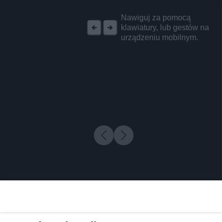
REKLAMA
Nawiguj za pomocą
klawiatury, lub gestów na
urządzeniu mobilnym.