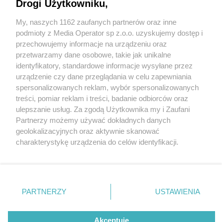
Sprawdź, dlaczego warto odwiedzić
Drogi Użytkowniku,
Suwalszczyznę
My, naszych 1162 zaufanych partnerów oraz inne
Wydawca mediów
lokalnych
podmioty z Media Operator sp z.o.o. uzyskujemy dostęp i
przechowujemy informacje na urządzeniu oraz
przetwarzamy dane osobowe, takie jak unikalne
identyfikatory, standardowe informacje wysyłane przez
urządzenie czy dane przeglądania w celu zapewniania
spersonalizowanych reklam, wybór spersonalizowanych
Nie zapomnij
treści, pomiar reklam i treści, badanie odbiorców oraz
2 / 1
zapoznać się z:
polityką prywatności
regulamin korzystania z portali
ulepszanie usług. Za zgodą Użytkownika my i Zaufani
Twoje
miasto
Skontakuj się
z nami
Partnerzy możemy używać dokładnych danych
Piekary Śląskie
Kontakt
geolokalizacyjnych oraz aktywnie skanować
Chorzów
Wydawca
charakterystykę urządzenia do celów identyfikacji.
Tarnowskie Góry
Redakcja
Ruda Śląska
Newsletter
Ponieważ cenimy Twoją prywatność, prosimy o zgodę na
Świętochłowice
Reklama
korzystanie z tych technologii poprzez kliknięcie
Tychy
„Akceptuję”. Zgoda jest dobrowolna i zawsze możesz ją
Bytom
Katowice
zmienić/wycofać klikając przycisk ustawień prywatności
REKLAMA
PARTNERZY
USTAWIENIA
Gliwice
znajdujący się w lewym dolnym rogu strony
. Niektóre
Zabrze
Zagłębie
rodzaje przetwarzania danych nie wymagają zgody
użytkownika, ale masz prawo sprzeciwić się takiemu
Akceptuję