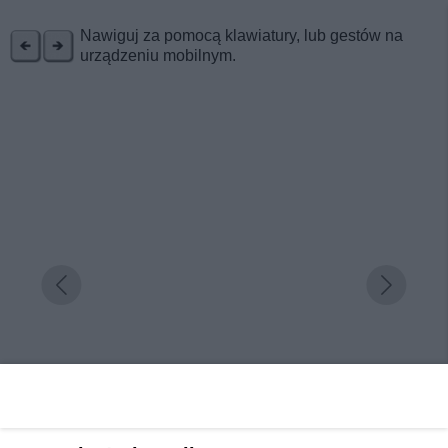
REKLAMA
Nawiguj za pomocą klawiatury, lub gestów na
urządzeniu mobilnym.
Suwałki. Tu można odpocząć na łonie natury.