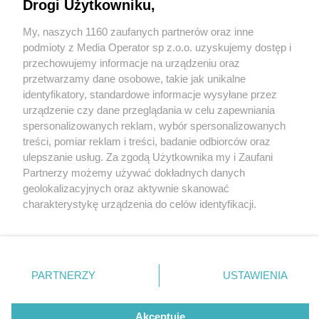
Drogi Użytkowniku,
My, naszych 1160 zaufanych partnerów oraz inne
Wydawca mediów
lokalnych
podmioty z Media Operator sp z.o.o. uzyskujemy dostęp i
przechowujemy informacje na urządzeniu oraz
przetwarzamy dane osobowe, takie jak unikalne
identyfikatory, standardowe informacje wysyłane przez
urządzenie czy dane przeglądania w celu zapewniania
4 / 0
spersonalizowanych reklam, wybór spersonalizowanych
Nie zapomnij
treści, pomiar reklam i treści, badanie odbiorców oraz
zapoznać się z:
polityką prywatności
regulamin korzystania z portali
ulepszanie usług. Za zgodą Użytkownika my i Zaufani
Twoje
miasto
Skontakuj się
z nami
Partnerzy możemy używać dokładnych danych
Piekary Śląskie
Kontakt
geolokalizacyjnych oraz aktywnie skanować
Chorzów
Wydawca
charakterystykę urządzenia do celów identyfikacji.
Tarnowskie Góry
Redakcja
Ruda Śląska
Newsletter
Ponieważ cenimy Twoją prywatność, prosimy o zgodę na
Świętochłowice
Reklama
korzystanie z tych technologii poprzez kliknięcie
Tychy
„Akceptuję”. Zgoda jest dobrowolna i zawsze możesz ją
Bytom
Katowice
zmienić/wycofać klikając przycisk ustawień prywatności
REKLAMA
PARTNERZY
USTAWIENIA
Gliwice
znajdujący się w lewym dolnym rogu strony
. Niektóre
Zabrze
Zagłębie
rodzaje przetwarzania danych nie wymagają zgody
użytkownika, ale masz prawo sprzeciwić się takiemu
Akceptuję