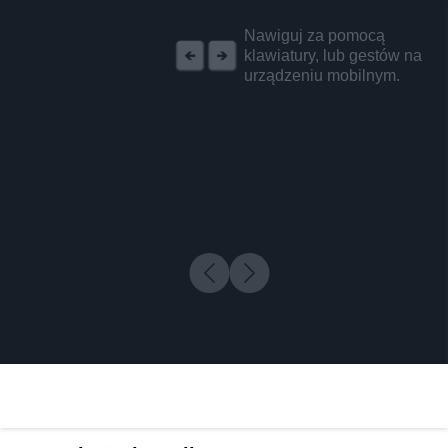
REKLAMA
Nawiguj za pomocą
klawiatury, lub gestów na
urządzeniu mobilnym.