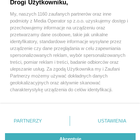
Drogi Użytkowniku,
My, naszych 1160 zaufanych partnerów oraz inne
Wydawca mediów
lokalnych
podmioty z Media Operator sp z.o.o. uzyskujemy dostęp i
przechowujemy informacje na urządzeniu oraz
przetwarzamy dane osobowe, takie jak unikalne
identyfikatory, standardowe informacje wysyłane przez
urządzenie czy dane przeglądania w celu zapewniania
3 / 0
spersonalizowanych reklam, wybór spersonalizowanych
Nie zapomnij
treści, pomiar reklam i treści, badanie odbiorców oraz
zapoznać się z:
polityką prywatności
regulamin korzystania z portali
ulepszanie usług. Za zgodą Użytkownika my i Zaufani
Twoje
miasto
Skontakuj się
z nami
Partnerzy możemy używać dokładnych danych
Piekary Śląskie
Kontakt
geolokalizacyjnych oraz aktywnie skanować
Chorzów
Wydawca
charakterystykę urządzenia do celów identyfikacji.
Tarnowskie Góry
Redakcja
Ruda Śląska
Newsletter
Ponieważ cenimy Twoją prywatność, prosimy o zgodę na
Świętochłowice
Reklama
korzystanie z tych technologii poprzez kliknięcie
Tychy
„Akceptuję”. Zgoda jest dobrowolna i zawsze możesz ją
Bytom
Katowice
zmienić/wycofać klikając przycisk ustawień prywatności
REKLAMA
PARTNERZY
USTAWIENIA
Gliwice
znajdujący się w lewym dolnym rogu strony
. Niektóre
Zabrze
Zagłębie
rodzaje przetwarzania danych nie wymagają zgody
użytkownika, ale masz prawo sprzeciwić się takiemu
Akceptuję