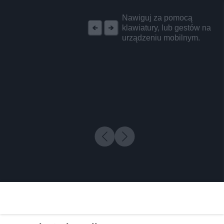
REKLAMA
Nawiguj za pomocą
klawiatury, lub gestów na
urządzeniu mobilnym.