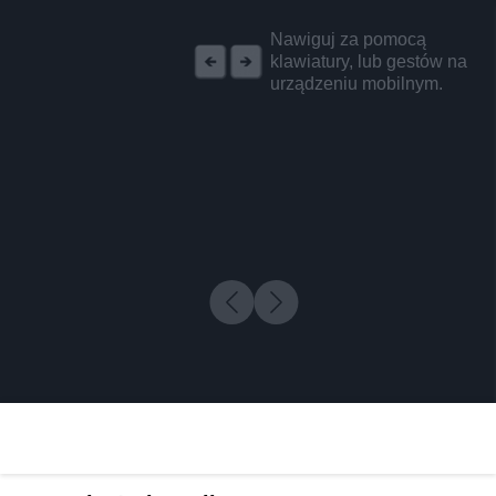
REKLAMA
Nawiguj za pomocą
klawiatury, lub gestów na
urządzeniu mobilnym.