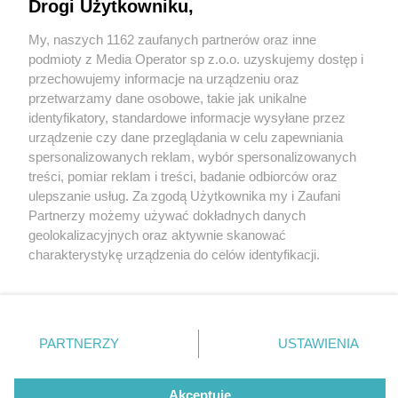
Drogi Użytkowniku,
My, naszych 1162 zaufanych partnerów oraz inne
Wydawca mediów
lokalnych
podmioty z Media Operator sp z.o.o. uzyskujemy dostęp i
przechowujemy informacje na urządzeniu oraz
przetwarzamy dane osobowe, takie jak unikalne
identyfikatory, standardowe informacje wysyłane przez
urządzenie czy dane przeglądania w celu zapewniania
3 / 0
spersonalizowanych reklam, wybór spersonalizowanych
Nie zapomnij
treści, pomiar reklam i treści, badanie odbiorców oraz
zapoznać się z:
polityką prywatności
regulamin korzystania z portali
ulepszanie usług. Za zgodą Użytkownika my i Zaufani
Twoje
miasto
Skontakuj się
z nami
Partnerzy możemy używać dokładnych danych
Piekary Śląskie
Kontakt
geolokalizacyjnych oraz aktywnie skanować
Chorzów
Wydawca
charakterystykę urządzenia do celów identyfikacji.
Tarnowskie Góry
Redakcja
Ruda Śląska
Newsletter
Ponieważ cenimy Twoją prywatność, prosimy o zgodę na
Świętochłowice
Reklama
korzystanie z tych technologii poprzez kliknięcie
Tychy
„Akceptuję”. Zgoda jest dobrowolna i zawsze możesz ją
Bytom
Katowice
zmienić/wycofać klikając przycisk ustawień prywatności
REKLAMA
PARTNERZY
USTAWIENIA
Gliwice
znajdujący się w lewym dolnym rogu strony
. Niektóre
Zabrze
Zagłębie
rodzaje przetwarzania danych nie wymagają zgody
użytkownika, ale masz prawo sprzeciwić się takiemu
Akceptuję