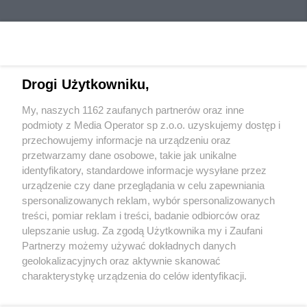
Drogi Użytkowniku,
My, naszych 1162 zaufanych partnerów oraz inne
Wydawca mediów
lokalnych
podmioty z Media Operator sp z.o.o. uzyskujemy dostęp i
przechowujemy informacje na urządzeniu oraz
przetwarzamy dane osobowe, takie jak unikalne
identyfikatory, standardowe informacje wysyłane przez
urządzenie czy dane przeglądania w celu zapewniania
spersonalizowanych reklam, wybór spersonalizowanych
Nie zapomnij
treści, pomiar reklam i treści, badanie odbiorców oraz
zapoznać się z:
polityką prywatności
regulamin korzystania z portali
ulepszanie usług. Za zgodą Użytkownika my i Zaufani
Twoje
miasto
Skontakuj się
z nami
Partnerzy możemy używać dokładnych danych
Piekary Śląskie
Kontakt
geolokalizacyjnych oraz aktywnie skanować
Chorzów
Wydawca
charakterystykę urządzenia do celów identyfikacji.
Tarnowskie Góry
Redakcja
Ruda Śląska
Newsletter
Ponieważ cenimy Twoją prywatność, prosimy o zgodę na
Świętochłowice
Reklama
korzystanie z tych technologii poprzez kliknięcie