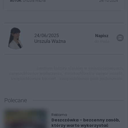
AUTOR:
Urszula Ważna
24/10/2024
24/06/2025
Napisz
Urszula
Ważna
do mnie
centrum kultury śląskiej w świętochłowicach,
świętochłowice wydarzenia,
świetochłowice święto miasta,
świętochłowice koncert,
świętochłowice park jordanowski,
Polecane
Reklama
Deszczówka – bezcenny zasób,
którzy warto wykorzystać