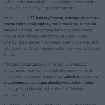
wybitą szybę sprawca próbuje wyciągnąć z wnętrza auta
plecak. Policjanci natychmiast go zatrzymali.
Co się okazało?
37-letni mężczyzna, wracając do domu z
mocno zakrapianej imprezy, zorientował się, że nie ma
swojego plecaka.
Jak później tłumaczył, przechodząc
obok zaparkowanego samochodu zauważył w jego
wnętrzu leżący plecak. Nie wiedząc czemu pomyślał, że to
jego własność. Wtedy właśnie postanowił wybić szybę i go
zabrać.
Podczas sporządzania dokumentacji w związku z
zatrzymaniem sprawcy, do świętochłowickiej komendy
przyszedł mieszkaniec miasta, który
zgłosił odnalezienie
zagubionego przez kogoś plecaka wraz z dokumentami.
Jak się później okazało, był to plecak 37-letniego
włamywacza.
Szczęśliwy, że odzyskał swoje rzeczy mężczyzna będzie