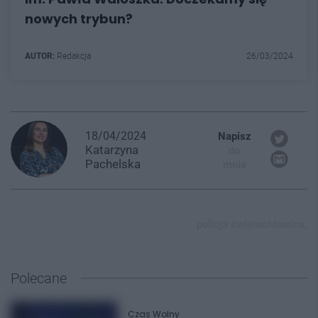
nowych trybun?
AUTOR:
Redakcja
26/03/2024
18/04/2024
Napisz
Katarzyna
do
Pachelska
mnie
policja świętochłowice,
Polecane
Czas Wolny