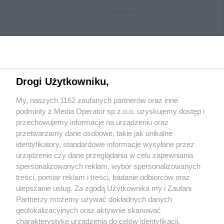
REKLAMA
Drogi Użytkowniku,
My, naszych 1162 zaufanych partnerów oraz inne
Wydawca mediów
lokalnych
podmioty z Media Operator sp z.o.o. uzyskujemy dostęp i
przechowujemy informacje na urządzeniu oraz
przetwarzamy dane osobowe, takie jak unikalne
identyfikatory, standardowe informacje wysyłane przez
urządzenie czy dane przeglądania w celu zapewniania
spersonalizowanych reklam, wybór spersonalizowanych
Nie zapomnij
treści, pomiar reklam i treści, badanie odbiorców oraz
zapoznać się z:
polityką prywatności
regulamin korzystania z portali
ulepszanie usług. Za zgodą Użytkownika my i Zaufani
Twoje
miasto
Skontakuj się
z nami
Partnerzy możemy używać dokładnych danych
Piekary Śląskie
Kontakt
geolokalizacyjnych oraz aktywnie skanować
Chorzów
Wydawca
charakterystykę urządzenia do celów identyfikacji.
Tarnowskie Góry
Redakcja