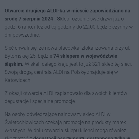
Otwarcie drugiego ALDI-ka w mieście zapowiedziano na
środę 7 sierpnia 2024 . S
klep rozsunie swe drzwi już o
godz. 6 rano, i też od tej godziny do 22.00 będzie czynny w
dni powszednie.
Sieć chwali się, że nowa placówka, zlokalizowana przy ul.
Bytomskiej 25, będzie
74 sklepem w województwie
śląskim.
W skali całego kraju jest to już 321 sklep tej sieci.
Swoją drogą, centrala ALDI na Polskę znajduje się w
Katowicach.
Z okazji otwarcia ALDI zaplanowało dla swoich klientów
degustacje i specjalne promocje.
Na osoby odwiedzające najnowszy sklep ALDI w
Świętochłowicach czekają promocje na produkty marek
własnych. W dniu otwarcia sklepu klienci mogą również
skorzystać z
degustacji asortymentu dostępnego tylko w