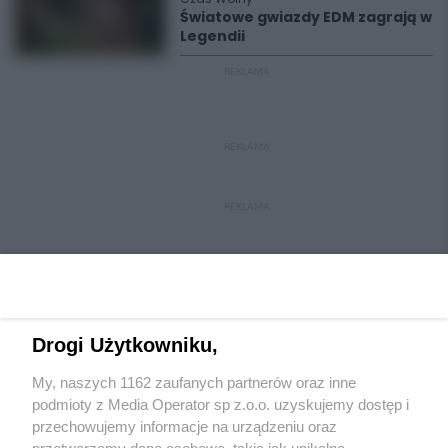
Światowe gwiazdy EDM zagrają w
Legendii
REKLAMA
REKLAMA
REKLAMA
Drogi Użytkowniku,
My, naszych 1162 zaufanych partnerów oraz inne
Wydawca mediów
lokalnych
podmioty z Media Operator sp z.o.o. uzyskujemy dostęp i
przechowujemy informacje na urządzeniu oraz