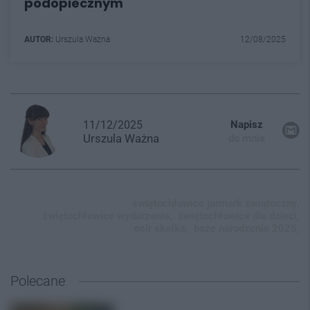
podopiecznym
AUTOR:
Urszula Ważna
12/08/2025
11/12/2025
Napisz
Urszula
Ważna
do mnie
świętochłowice jarmark świąteczny,
świętochłowice wydarzenia,
świętochłowice dla dzieci,
osir skałka,
boże narodzenie 2025,
Polecane