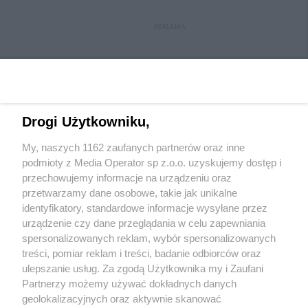
REKLAMA
Drogi Użytkowniku,
My, naszych 1162 zaufanych partnerów oraz inne
Wydawca mediów
lokalnych
podmioty z Media Operator sp z.o.o. uzyskujemy dostęp i
przechowujemy informacje na urządzeniu oraz
przetwarzamy dane osobowe, takie jak unikalne
identyfikatory, standardowe informacje wysyłane przez
urządzenie czy dane przeglądania w celu zapewniania
spersonalizowanych reklam, wybór spersonalizowanych
Nie zapomnij
treści, pomiar reklam i treści, badanie odbiorców oraz
zapoznać się z:
polityką prywatności
regulamin korzystania z portali
ulepszanie usług. Za zgodą Użytkownika my i Zaufani
Twoje
miasto
Skontakuj się
z nami
Partnerzy możemy używać dokładnych danych
Piekary Śląskie
Kontakt
geolokalizacyjnych oraz aktywnie skanować
Chorzów
Wydawca