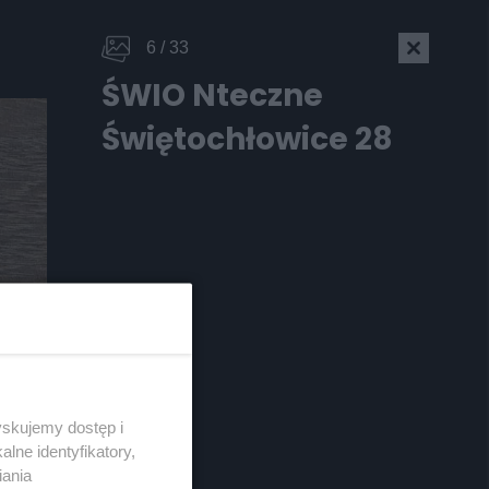
6 / 33
ŚWIO Nteczne
Świętochłowice 28
yskujemy dostęp i
Skontakuj się
z nami
lne identyfikatory,
Kontakt
iania
Wydawca