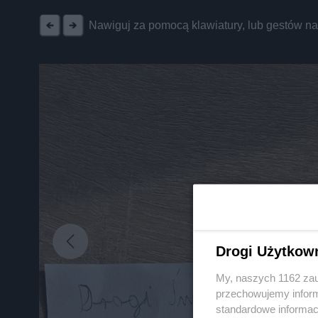
Nawiguj za pomocą klawiatury, lub gestów n
Drogi Użytkow
My, naszych 1162 zau
przechowujemy informa
standardowe informac
Nie zapomnij