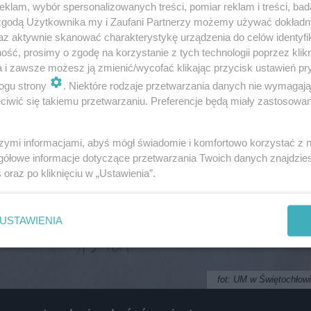
klam, wybór spersonalizowanych treści, pomiar reklam i treści, bad
i
regulamin korzystania z portali
Tarnowskie Góry
 zgodą Użytkownika my i Zaufani Partnerzy możemy używać dokład
Ruda Śląska
Świętochłowice
az aktywnie skanować charakterystykę urządzenia do celów identyfi
Tychy
ść, prosimy o zgodę na korzystanie z tych technologii poprzez klikn
Bytom
Katowice
a i zawsze możesz ją zmienić/wycofać klikając przycisk ustawień pr
Gliwice
ogu strony
. Niektóre rodzaje przetwarzania danych nie wymagaj
Zabrze
Zagłębie
iwić się takiemu przetwarzaniu. Preferencje będą miały zastosowania
szymi informacjami, abyś mógł świadomie i komfortowo korzystać z
gółowe informacje dotyczące przetwarzania Twoich danych znajdzi
s
oraz po kliknięciu w „Ustawienia”.
USTAWIENIA
fot: UM w Świętochłow