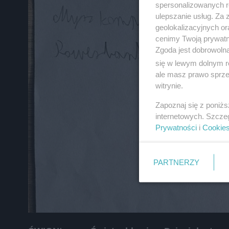
spersonalizowanych re
zapoznać się z:
polityką prywatnośc
ulepszanie usług. Za
geolokalizacyjnych or
Wydawca mediów
lokalnych
cenimy Twoją prywatno
Zgoda jest dobrowoln
się w lewym dolnym r
ale masz prawo sprzec
witrynie.
Zapoznaj się z poniż
internetowych. Szcze
Prywatności
i
Cookie
PARTNERZY