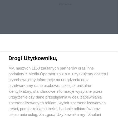
REKLAMA
Drogi Użytkowniku,
My, naszych 1160 zaufanych partnerów oraz inne
Wydawca mediów
lokalnych
podmioty z Media Operator sp z.o.o. uzyskujemy dostęp i
przechowujemy informacje na urządzeniu oraz
przetwarzamy dane osobowe, takie jak unikalne
identyfikatory, standardowe informacje wysyłane przez
urządzenie czy dane przeglądania w celu zapewniania
spersonalizowanych reklam, wybór spersonalizowanych
Nie zapomnij
treści, pomiar reklam i treści, badanie odbiorców oraz
zapoznać się z:
polityką prywatności
regulamin korzystania z portali
ulepszanie usług. Za zgodą Użytkownika my i Zaufani
Twoje
miasto
Skontaktuj się
z nami