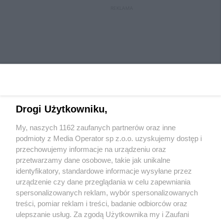
REKLAMA
Drogi Użytkowniku,
My, naszych 1162 zaufanych partnerów oraz inne
Wydawca mediów
lokalnych
podmioty z Media Operator sp z.o.o. uzyskujemy dostęp i
przechowujemy informacje na urządzeniu oraz
przetwarzamy dane osobowe, takie jak unikalne
identyfikatory, standardowe informacje wysyłane przez
urządzenie czy dane przeglądania w celu zapewniania
spersonalizowanych reklam, wybór spersonalizowanych
Nie zapomnij
treści, pomiar reklam i treści, badanie odbiorców oraz
zapoznać się z:
polityką prywatności
regulamin korzystania z portali
ulepszanie usług. Za zgodą Użytkownika my i Zaufani
Twoje
miasto
Skontaktuj się
z nami