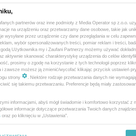
niku,
fanych partnerów oraz inne podmioty z Media Operator sp z.o.o. uz
cje na urządzeniu oraz przetwarzamy dane osobowe, takie jak unika
je wysyłane przez urządzenie czy dane przeglądania w celu zapewn
klam, wybór spersonalizowanych treści, pomiar reklam i treści, bad
 zgodą Użytkownika my i Zaufani Partnerzy możemy używać dokład
az aktywnie skanować charakterystykę urządzenia do celów identyfi
ść, prosimy o zgodę na korzystanie z tych technologii poprzez klikn
a i zawsze możesz ją zmienić/wycofać klikając przycisk ustawień pr
ogu strony
. Niektóre rodzaje przetwarzania danych nie wymagaj
iwić się takiemu przetwarzaniu. Preferencje będą miały zastosowania
szymi informacjami, abyś mógł świadomie i komfortowo korzystać z
gółowe informacje dotyczące przetwarzania Twoich danych znajdzi
s
oraz po kliknięciu w „Ustawienia”.