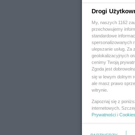
Drogi Użytkow
My, naszych 1162 zau
REKLAMA
przechowujemy informa
standardowe informac
spersonalizowanych re
ulepszanie usług. Za
geolokalizacyjnych or
cenimy Twoją prywatno
Zgoda jest dobrowoln
się w lewym dolnym r
ale masz prawo sprzec
witrynie.
Zapoznaj się z poniż
internetowych. Szcze
Prywatności
i
Cookie