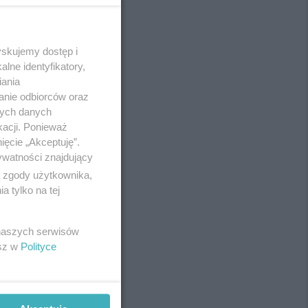
yskujemy dostęp i
REKLAMA
lne identyfikatory,
iania
anie odbiorców oraz
nych danych
kacji. Ponieważ
ięcie „Akceptuję”.
ywatności znajdujący
ą zgody użytkownika,
 tylko na tej
 naszych serwisów
esz w
Polityce