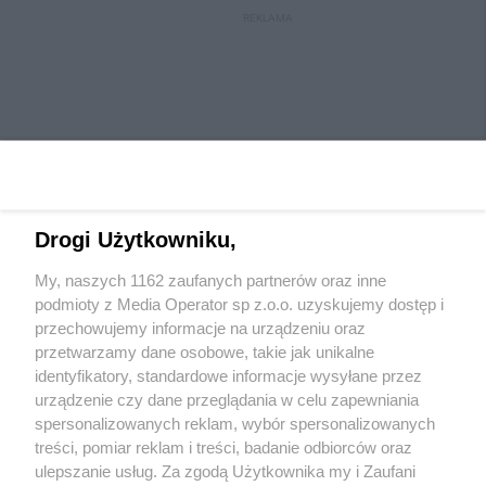
REKLAMA
Drogi Użytkowniku,
My, naszych 1162 zaufanych partnerów oraz inne
Wydawca mediów
lokalnych
podmioty z Media Operator sp z.o.o. uzyskujemy dostęp i
przechowujemy informacje na urządzeniu oraz
przetwarzamy dane osobowe, takie jak unikalne
identyfikatory, standardowe informacje wysyłane przez
urządzenie czy dane przeglądania w celu zapewniania
spersonalizowanych reklam, wybór spersonalizowanych
Nie zapomnij
treści, pomiar reklam i treści, badanie odbiorców oraz
zapoznać się z:
polityką prywatności
regulamin korzystania z portali
ulepszanie usług. Za zgodą Użytkownika my i Zaufani
Twoje
miasto
Skontaktuj się
z nami