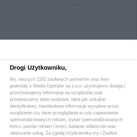
REKLAMA
Drogi Użytkowniku,
My, naszych 1162 zaufanych partnerów oraz inne
Wydawca mediów
lokalnych
podmioty z Media Operator sp z.o.o. uzyskujemy dostęp i
przechowujemy informacje na urządzeniu oraz
przetwarzamy dane osobowe, takie jak unikalne
identyfikatory, standardowe informacje wysyłane przez
urządzenie czy dane przeglądania w celu zapewniania
spersonalizowanych reklam, wybór spersonalizowanych
Nie zapomnij
treści, pomiar reklam i treści, badanie odbiorców oraz
zapoznać się z:
polityką prywatności
regulamin korzystania z portali
ulepszanie usług. Za zgodą Użytkownika my i Zaufani
Twoje
miasto
Skontaktuj się
z nami