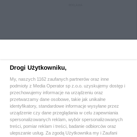
REKLAMA
Drogi Użytkowniku,
My, naszych 1162 zaufanych partnerów oraz inne
Wydawca mediów
lokalnych
podmioty z Media Operator sp z.o.o. uzyskujemy dostęp i
przechowujemy informacje na urządzeniu oraz
przetwarzamy dane osobowe, takie jak unikalne
identyfikatory, standardowe informacje wysyłane przez
urządzenie czy dane przeglądania w celu zapewniania
spersonalizowanych reklam, wybór spersonalizowanych
Nie zapomnij
treści, pomiar reklam i treści, badanie odbiorców oraz
zapoznać się z:
polityką prywatności
regulamin korzystania z portali
ulepszanie usług. Za zgodą Użytkownika my i Zaufani
Twoje
miasto
Skontaktuj się
z nami