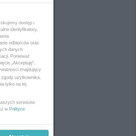
yskujemy dostęp i
REKLAMA
lne identyfikatory,
iania
anie odbiorców oraz
nych danych
kacji. Ponieważ
ięcie „Akceptuję”.
ywatności znajdujący
ą zgody użytkownika,
 tylko na tej
 naszych serwisów
esz w
Polityce