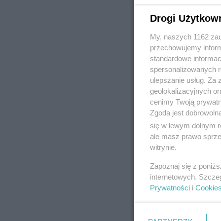
Drogi Użytkow
My, naszych 1162 zau
REKLAMA
przechowujemy informa
standardowe informac
spersonalizowanych re
ulepszanie usług. Za
geolokalizacyjnych or
cenimy Twoją prywatno
Zgoda jest dobrowoln
się w lewym dolnym r
ale masz prawo sprzec
witrynie.
Zapoznaj się z poniż
internetowych. Szcze
Prywatności
i
Cookie