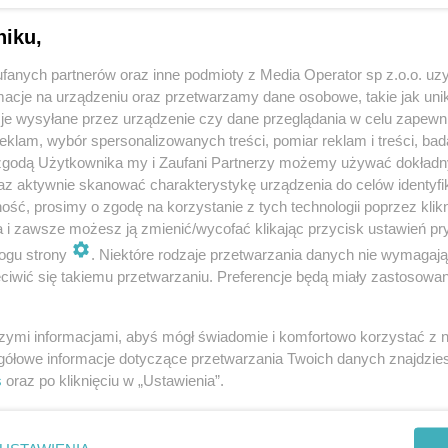
niku,
fanych partnerów oraz inne podmioty z Media Operator sp z.o.o. uz
cje na urządzeniu oraz przetwarzamy dane osobowe, takie jak unika
je wysyłane przez urządzenie czy dane przeglądania w celu zapewn
klam, wybór spersonalizowanych treści, pomiar reklam i treści, bad
 zgodą Użytkownika my i Zaufani Partnerzy możemy używać dokład
az aktywnie skanować charakterystykę urządzenia do celów identyfi
ść, prosimy o zgodę na korzystanie z tych technologii poprzez klikn
a i zawsze możesz ją zmienić/wycofać klikając przycisk ustawień pr
ogu strony
. Niektóre rodzaje przetwarzania danych nie wymagaj
iwić się takiemu przetwarzaniu. Preferencje będą miały zastosowania
szymi informacjami, abyś mógł świadomie i komfortowo korzystać z
gółowe informacje dotyczące przetwarzania Twoich danych znajdzi
s
oraz po kliknięciu w „Ustawienia”.