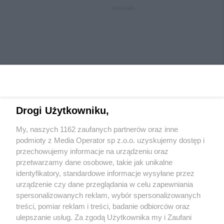
REKLAMA
Drogi Użytkowniku,
My, naszych 1162 zaufanych partnerów oraz inne
Wydawca mediów
lokalnych
podmioty z Media Operator sp z.o.o. uzyskujemy dostęp i
przechowujemy informacje na urządzeniu oraz
przetwarzamy dane osobowe, takie jak unikalne
identyfikatory, standardowe informacje wysyłane przez
urządzenie czy dane przeglądania w celu zapewniania
spersonalizowanych reklam, wybór spersonalizowanych
Nie zapomnij
treści, pomiar reklam i treści, badanie odbiorców oraz
zapoznać się z:
polityką prywatności
regulamin korzystania z portali
ulepszanie usług. Za zgodą Użytkownika my i Zaufani
Twoje
miasto
Skontaktuj się
z nami